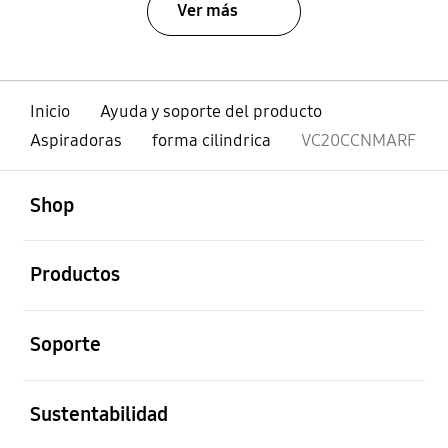
Ver más
Inicio
Ayuda y soporte del producto
Aspiradoras
forma cilindrica
VC20CCNMARF
abierto
Footer Navigation
Shop
abierto
Productos
abierto
Soporte
abierto
Sustentabilidad