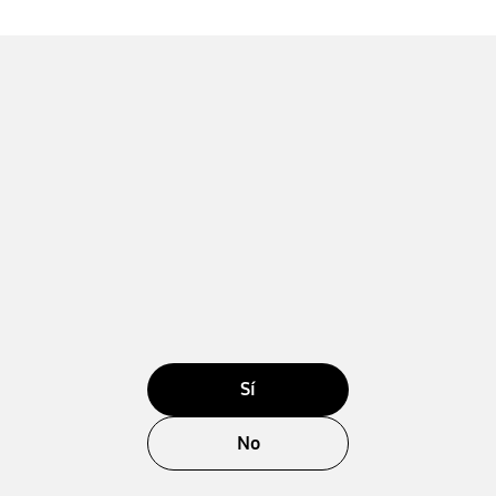
Sí
No