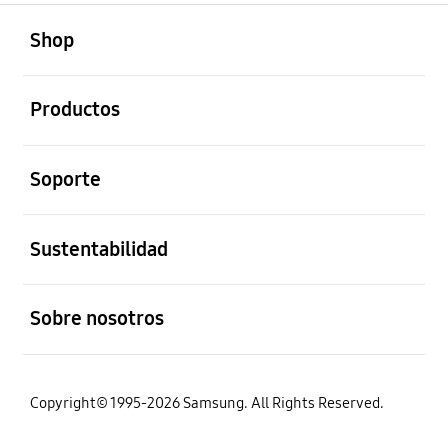
abierto
Footer Navigation
Shop
abierto
Productos
abierto
Soporte
abierto
Sustentabilidad
abierto
Sobre nosotros
Copyright© 1995-2026 Samsung. All Rights Reserved.