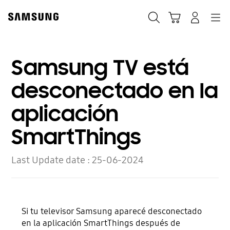
Skip
to
Búsqueda
Carrito
Registrarse
Navegación
content
Samsung TV está
desconectado en la
aplicación
SmartThings
Last Update date :
25-06-2024
Si tu televisor Samsung aparecé desconectado
en la aplicación SmartThings después de