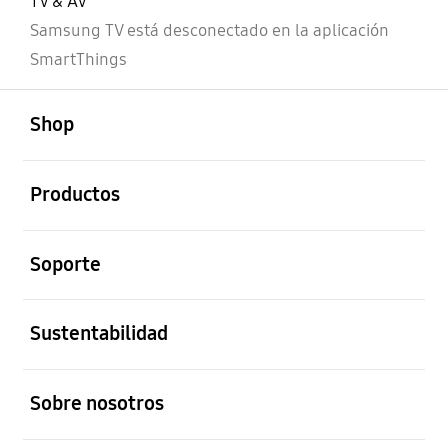
TV & AV
Samsung TV está desconectado en la aplicación
SmartThings
abierto
Footer Navigation
Shop
abierto
Productos
abierto
Soporte
abierto
Sustentabilidad
abierto
Sobre nosotros