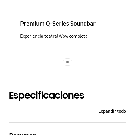
Premium Q-Series Soundbar
Experiencia teatral Wow completa
Indicator 1
Especificaciones
Expandir todo