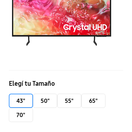
Ti
O
S
T
(2
Elegí tu Tamaño
43"
50"
55"
65"
70"