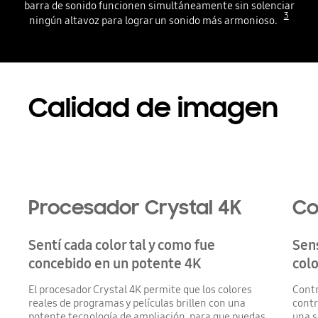
barra de sonido funcionen simultáneamente sin solenciar
3
ningún altavoz para lograr un sonido más armonioso.
Playing video
Calidad de imagen
Playing video
Procesador Crystal 4K
Co
Sentí cada color tal y como fue
Sen
concebido en un potente 4K
colo
El procesador Crystal 4K permite que los colores
Contr
reales de programas y películas brillen con una
contr
potente tecnología de ampliación, para que puedas
una s