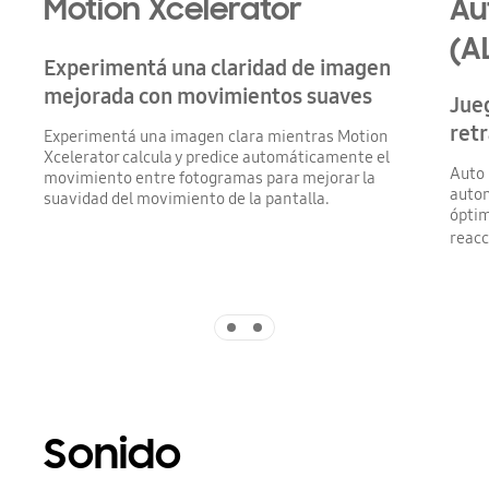
Motion Xcelerator
Au
(A
Experimentá una claridad de imagen
mejorada con movimientos suaves
Jueg
ret
Experimentá una imagen clara mientras Motion
Xcelerator calcula y predice automáticamente el
Auto 
movimiento entre fotogramas para mejorar la
autom
suavidad del movimiento de la pantalla.
óptim
reacc
Indicator 1
Indicator 2
Sonido