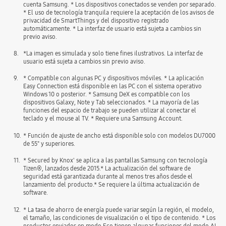
cuenta Samsung. * Los dispositivos conectados se venden por separado.
* El uso de tecnología tranquila requiere la aceptación de los avisos de
privacidad de SmartThings y del dispositivo registrado
automáticamente. * La interfaz de usuario está sujeta a cambios sin
previo aviso.
8.
*La imagen es simulada y solo tiene fines ilustrativos. La interfaz de
usuario está sujeta a cambios sin previo aviso.
9.
* Compatible con algunas PC y dispositivos móviles. * La aplicación
Easy Connection está disponible en las PC con el sistema operativo
Windows 10 o posterior. * Samsung DeX es compatible con los
dispositivos Galaxy, Note y Tab seleccionados. * La mayoría de las
funciones del espacio de trabajo se pueden utilizar al conectar el
teclado y el mouse al TV. * Requiere una Samsung Account.
10.
* Función de ajuste de ancho está disponible solo con modelos DU7000
de 55" y superiores.
11.
* Secured by Knox' se aplica a las pantallas Samsung con tecnología
Tizen®, lanzados desde 2015.* La actualización del software de
seguridad está garantizada durante al menos tres años desde el
lanzamiento del producto.* Se requiere la última actualización de
software.
12.
* La tasa de ahorro de energía puede variar según la región, el modelo,
el tamaño, las condiciones de visualización o el tipo de contenido. * Los
productos enviados en modo Eco tienen algunas funciones del modo AI