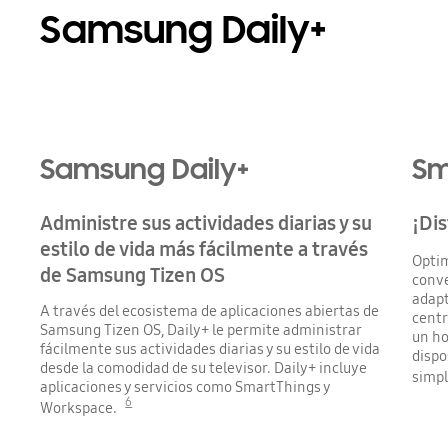
Samsung Daily+
Samsung Daily+
Sm
Administre sus actividades diarias y su
¡Dis
estilo de vida más fácilmente a través
Optim
de Samsung Tizen OS
conve
adapt
A través del ecosistema de aplicaciones abiertas de
centr
Samsung Tizen OS, Daily+ le permite administrar
un ho
fácilmente sus actividades diarias y su estilo de vida
dispo
desde la comodidad de su televisor. Daily+ incluye
simpl
aplicaciones y servicios como SmartThings y
6
Workspace.