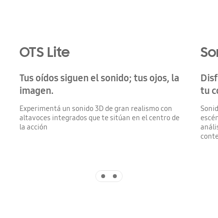
Playing video
OTS Lite
So
Tus oídos siguen el sonido; tus ojos, la
Disf
imagen.
tu 
Experimentá un sonido 3D de gran realismo con
Sonid
altavoces integrados que te sitúan en el centro de
escén
la acción
análi
conte
Indicator 1
Indicator 2