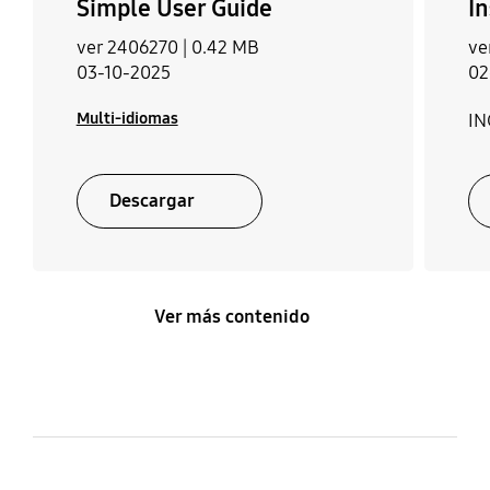
Simple User Guide
In
Cable de alimentación
ver 2406270 |
0.42 MB
ve
Sí
03-10-2025
02
Multi-idiomas
IN
Descargar
Ver más contenido