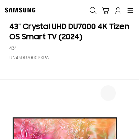
Skip
to
Búsqueda
Carrito
Registrarse
Navegación
content
43" Crystal UHD DU7000 4K Tizen
OS Smart TV (2024)
43"
UN43DU7000PXPA
43
Cr
U
DU
4