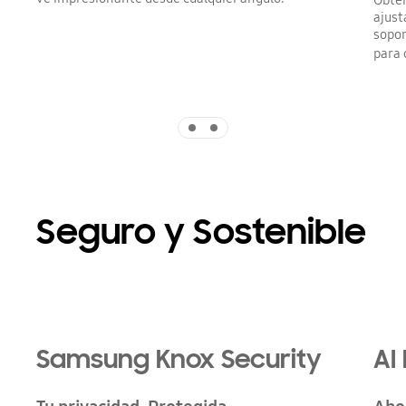
Obtén
ajust
sopor
para 
Indicator 1
Indicator 2
Seguro y Sostenible
Samsung Knox Security
AI