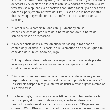
sistema operativo Samsung Tizen, incluidas las funciones y aplicaciones
de Smart TV. Si decides no iniciar sesión, solo podrás conectarte a la TV
terrestre (solo aplicable a dispositivos con sintonizador) y a dispositivos
externos, por ejemplo, a través de HDMI. Es posible que necesite otro
dispositivo (por ejemplo, un PC o un móvil) para crear una cuenta
Samsung.
3.
* Comprueba la compatibilidad con Q-Symphony en las
especificaciones del producto de la barra de sonido.* La barra de
sonido se vende por separado.
4.
*La experiencia de visualización puede variar según los tipos de
contenido y formato. * Es posible que la ampliación no se aplique a la
conexión de PC ni en modo de juego.
5.
* El bajo retraso de entrada se mide según las condiciones de prueba
internas y está sujeto a cambios según la configuración del juego o
condiciones específicas.
6.
* Samsung no es responsable de ningún servicio de terceros y no es
responsable de ningún daño o pérdida causado por dichos servicios.*
Los servicios disponibles y la interfaz de usuario están sujetos a cambios
sin previo aviso.
7.
* La tecnología, funciones y características disponibles pueden variar
según el país, el proveedor de servicios, el entorno de red o el
producto, y están sujetos a cambios sin previo aviso. * Requiere una
conexión Wi-Fi, Bluetooth u otra red inalámbrica e iniciar sesión en una