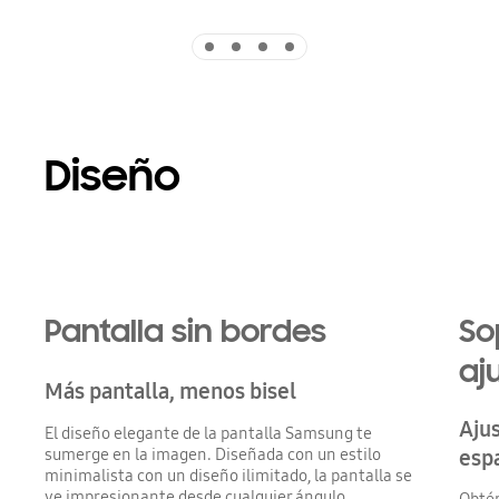
Indicator 1
Indicator 2
Indicator 3
Indicator 4
Diseño
Pantalla sin bordes
So
aj
Más pantalla, menos bisel
Ajus
El diseño elegante de la pantalla Samsung te
sumerge en la imagen. Diseñada con un estilo
esp
minimalista con un diseño ilimitado, la pantalla se
ve impresionante desde cualquier ángulo.