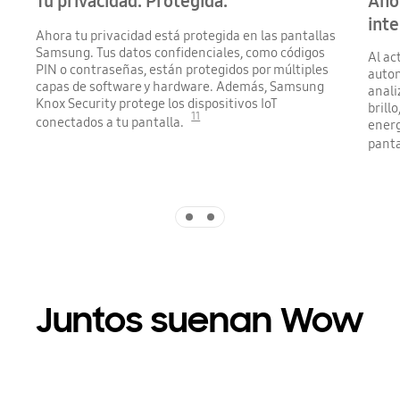
Tu privacidad. Protegida.
Ahor
inte
Ahora tu privacidad está protegida en las pantallas
Samsung. Tus datos confidenciales, como códigos
Al ac
PIN o contraseñas, están protegidos por múltiples
autom
capas de software y hardware. Además, Samsung
anali
Knox Security protege los dispositivos IoT
brill
11
conectados a tu pantalla.
energ
panta
Indicator 1
Indicator 2
Juntos suenan Wow