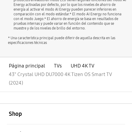
Energy activadas por defecto, por lo que los niveles de ahorro de
energía al activar el modo AI Energy pueden parecer inferiores en
comparación con el modo estándar.* El modo AI Energy no funciona
con el modo Juego.* El ahorro de energía se basa en resultados de
pruebas internas y puede variar en función del contenido que se
muestre y de los niveles de brillo del entorno.
* Una característica principal puede diferir de aquella descrita en las
especificaciones técnicas
Página principal
TVs
UHD 4K TV
43" Crystal UHD DU7000 4K Tizen OS Smart TV
(2024)
abierto
Footer Navigation
Shop
abierto