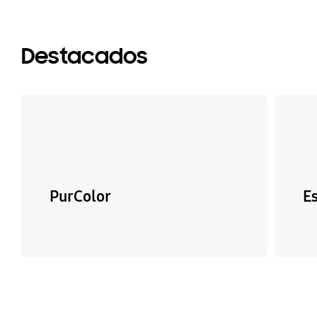
Destacados
PurColor
E