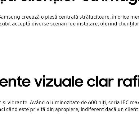
Samsung creează o piesă centrală strălucitoare, în orice med
exibil acceptă diverse scenarii de instalare, oferind cliențilo
ente vizuale clar raf
e și vibrante. Având o luminozitate de 600 niți, seria IEC ma
nci când este privită din apropiere, indiferent dacă un clien