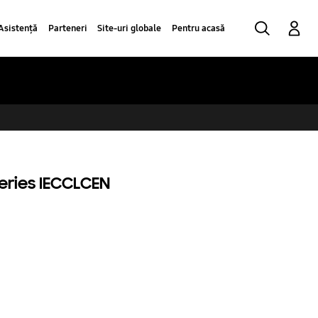
Căutare
Conectare
Asistență
Parteneri
Site-uri globale
Pentru acasă
series IECCLCEN