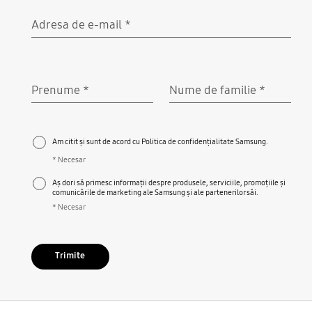
Adresa de e-mail
*
Necesar
Prenume
*
Nume de familie
*
Necesar
Necesar
Am citit și sunt de acord cu Politica de confidențialitate Samsung.
* Necesar
Aș dori să primesc informații despre produsele, serviciile, promoțiile și
comunicările de marketing ale Samsung și ale partenerilor săi.
* Necesar
Trimite