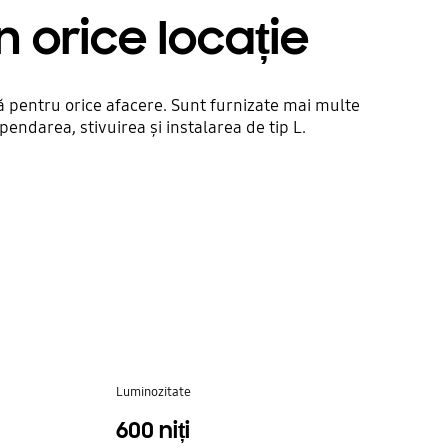
în orice locație
mă pentru orice afacere. Sunt furnizate mai multe
endarea, stivuirea și instalarea de tip L.
Luminozitate
600 niți