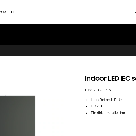
zare
IT
Indoor LED IEC 
LH009IECCLC/EN
High Refresh Rate
HDR 10
Flexible Installation