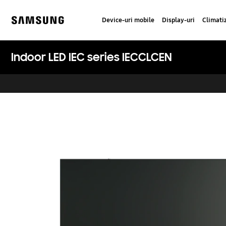
Skip
to
Device-uri mobile
Display-uri
Climati
content
Samsung
Indoor LED IEC series IECCLCEN