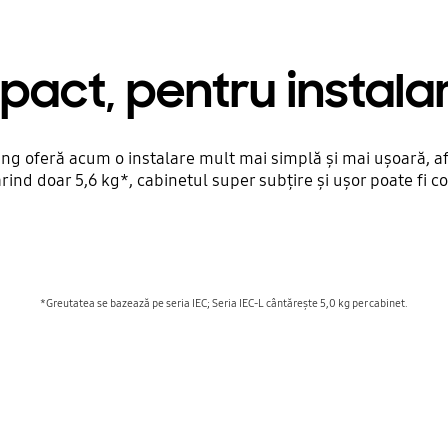
act, pentru instalar
ung oferă acum o instalare mult mai simplă și mai ușoară, af
d doar 5,6 kg*, cabinetul super subțire și ușor poate fi c
*Greutatea se bazează pe seria IEC; Seria IEC-L cântărește 5,0 kg per cabinet.