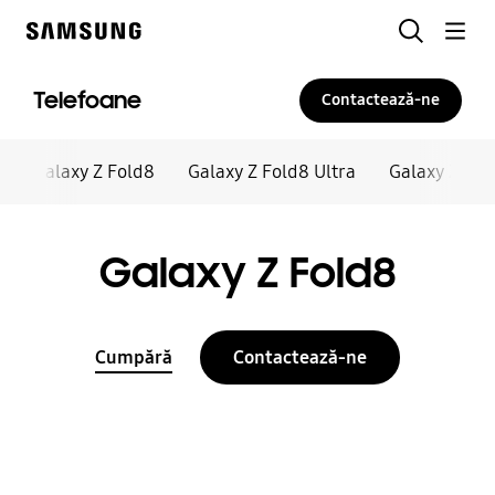
Skip
Căutare
to
Samsung
content
Telefoane
Contactează-ne
Galaxy Z Fold8
Galaxy Z Fold8 Ultra
Galaxy Z Ser
Galaxy Z Fold8
Cumpără
Contactează-ne