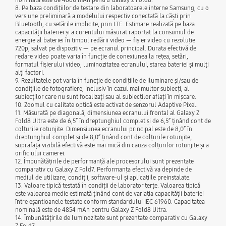
8. Pe baza condițiilor de testare din laboratoarele interne Samsung, cu o
versiune preliminară a modelului respectiv conectată la căști prin
Bluetooth, cu setările implicite, prin LTE. Estimare realizată pe baza
capacității bateriei și a curentului măsurat raportat la consumul de
energie al bateriei în timpul redării video — fișier video cu rezoluție
720p, salvat pe dispozitiv — pe ecranul principal. Durata efectivă de
redare video poate varia în funcție de conexiunea la rețea, setări,
formatul fișierului video, luminozitatea ecranului, starea bateriei și mulți
alți factori.
9. Rezultatele pot varia în funcție de condițiile de iluminare și/sau de
condițiile de fotografiere, inclusiv în cazul mai multor subiecți, al
subiecților care nu sunt focalizați sau al subiecților aflați în mișcare.
10. Zoomul cu calitate optică este activat de senzorul Adaptive Pixel.
11. Măsurată pe diagonală, dimensiunea ecranului frontal al Galaxy Z
Fold8 Ultra este de 6,5” în dreptunghiul complet și de 6,5” ținând cont de
colțurile rotunjite. Dimensiunea ecranului principal este de 8,0” în
dreptunghiul complet și de 8,0” ținând cont de colțurile rotunjite;
suprafața vizibilă efectivă este mai mică din cauza colțurilor rotunjite și a
orificiului camerei.
12. Îmbunătățirile de performanță ale procesorului sunt prezentate
comparativ cu Galaxy Z Fold7. Performanța efectivă va depinde de
mediul de utilizare, condiții, software-ul și aplicațiile preinstalate.
13. Valoare tipică testată în condiții de laborator terțe. Valoarea tipică
este valoarea medie estimată ținând cont de variația capacității bateriei
între eșantioanele testate conform standardului IEC 61960. Capacitatea
nominală este de 4854 mAh pentru Galaxy Z Fold8 Ultra.
14. Îmbunătățirile de luminozitate sunt prezentate comparativ cu Galaxy
Z Fold7.