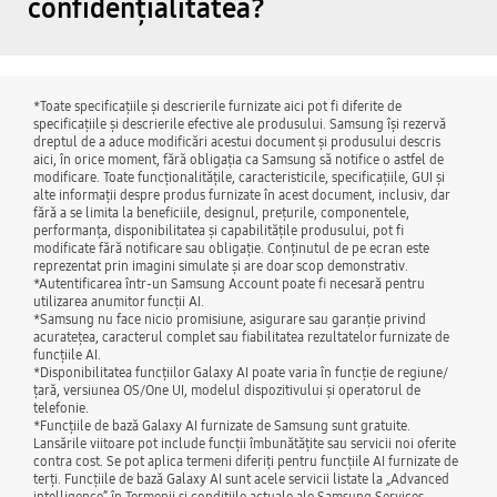
confidențialitatea?
*Toate specificațiile și descrierile furnizate aici pot fi diferite de
specificațiile și descrierile efective ale produsului. Samsung își rezervă
dreptul de a aduce modificări acestui document și produsului descris
aici, în orice moment, fără obligația ca Samsung să notifice o astfel de
modificare. Toate funcționalitățile, caracteristicile, specificațiile, GUI și
alte informații despre produs furnizate în acest document, inclusiv, dar
fără a se limita la beneficiile, designul, prețurile, componentele,
performanța, disponibilitatea și capabilitățile produsului, pot fi
modificate fără notificare sau obligație. Conținutul de pe ecran este
reprezentat prin imagini simulate și are doar scop demonstrativ.
*Autentificarea într-un Samsung Account poate fi necesară pentru
utilizarea anumitor funcții AI.
*Samsung nu face nicio promisiune, asigurare sau garanție privind
acuratețea, caracterul complet sau fiabilitatea rezultatelor furnizate de
funcțiile AI.
*Disponibilitatea funcțiilor Galaxy AI poate varia în funcție de regiune/
țară, versiunea OS/One UI, modelul dispozitivului și operatorul de
telefonie.
*Funcțiile de bază Galaxy AI furnizate de Samsung sunt gratuite.
Lansările viitoare pot include funcții îmbunătățite sau servicii noi oferite
contra cost. Se pot aplica termeni diferiți pentru funcțiile AI furnizate de
terți. Funcțiile de bază Galaxy AI sunt acele servicii listate la „Advanced
intelligence” în Termenii și condițiile actuale ale Samsung Services.