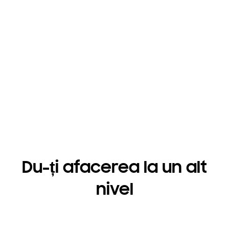
afacerea ta
Elementul-cheie din spatele a mii de companii,
Samsung este construit pentru noul mod în care se
face business-ul.
Află mai multe
Du-ți afacerea la un alt
nivel