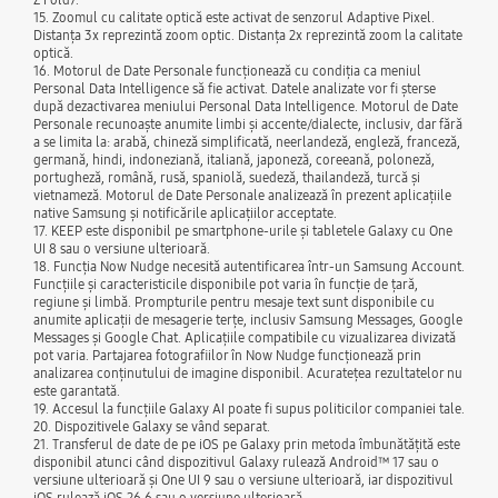
15. Zoomul cu calitate optică este activat de senzorul Adaptive Pixel.
Distanța 3x reprezintă zoom optic. Distanța 2x reprezintă zoom la calitate
optică.
16. Motorul de Date Personale funcționează cu condiția ca meniul
Personal Data Intelligence să fie activat. Datele analizate vor fi șterse
după dezactivarea meniului Personal Data Intelligence. Motorul de Date
Personale recunoaște anumite limbi și accente/dialecte, inclusiv, dar fără
a se limita la: arabă, chineză simplificată, neerlandeză, engleză, franceză,
germană, hindi, indoneziană, italiană, japoneză, coreeană, poloneză,
portugheză, română, rusă, spaniolă, suedeză, thailandeză, turcă și
vietnameză. Motorul de Date Personale analizează în prezent aplicațiile
native Samsung și notificările aplicațiilor acceptate.
17. KEEP este disponibil pe smartphone-urile și tabletele Galaxy cu One
UI 8 sau o versiune ulterioară.
18. Funcția Now Nudge necesită autentificarea într-un Samsung Account.
Funcțiile și caracteristicile disponibile pot varia în funcție de țară,
regiune și limbă. Prompturile pentru mesaje text sunt disponibile cu
anumite aplicații de mesagerie terțe, inclusiv Samsung Messages, Google
Messages și Google Chat. Aplicațiile compatibile cu vizualizarea divizată
pot varia. Partajarea fotografiilor în Now Nudge funcționează prin
analizarea conținutului de imagine disponibil. Acuratețea rezultatelor nu
este garantată.
19. Accesul la funcțiile Galaxy AI poate fi supus politicilor companiei tale.
20. Dispozitivele Galaxy se vând separat.
21. Transferul de date de pe iOS pe Galaxy prin metoda îmbunătățită este
disponibil atunci când dispozitivul Galaxy rulează Android™ 17 sau o
versiune ulterioară și One UI 9 sau o versiune ulterioară, iar dispozitivul
iOS rulează iOS 26.6 sau o versiune ulterioară.