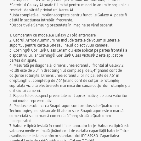
*Serviciul Galaxy AI poate fi limitat pentru minori în anumite regiuni cu
restricții de vârstă privind utilizarea AI.
*Lista completă a limbilor acceptate pentru funcțiile Galaxy AI poate fi
găsită în secțiunea Întrebări frecvente.
*Dispozitivele Samsung prezentate în imagine se vând separat.
1. Comparativ cu modelele Galaxy Z Fold anterioare.
2. Cadrul Armor Aluminum nu include tastele de volum și laterale,
suportul pentru cartela SIM sau inelul obiectivului camerei.
3. Corning® Gorilla® Glass Ceramic 3 este aplicat pe partea frontală a
dispozitivului, iar Corning® Gorilla® Glass Victus® 2 este aplicat pe
partea din spate.
4. Măsurată pe diagonală, dimensiunea ecranului frontal al Galaxy Z
Fold8 este de 5,5” în dreptunghiul complet și de 5,4” ținând cont de
colțurile rotunjite. Dimensiunea ecranului principal este de 7,6” în
dreptunghiul complet și de 7,6” ținând cont de colțurile rotunjite;
suprafața vizibilă efectivă este mai mică din cauza colțurilor rotunjite și a
orificiului camerei.
5. Rapoartele de aspect prezentate sunt aproximative, pe baza valorilor
unui model reprezentativ.
6. Produsele sub marca Snapdragon sunt produse ale Qualcomm
Technologies, Inc. și/sau ale filialelor sale. Snapdragon este o marcă
comercială sau o marcă comercială înregistrată a Qualcomm
Incorporated.
7. Valoare tipică testată în condiții de laborator terțe. Valoarea tipică este
valoarea medie estimată ținând cont de variația capacității bateriei între
eșantioanele testate conform standardului IEC 61960. Capacitatea
nominală este de 4660 mAh pentru Galaxy Z Fold8.