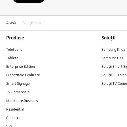
Acasă
Soluții mobile
Footer Navigation
Produse
Soluții
Telefoane
Samsung Knox
Tablete
Samsung DeX
Enterprise Edition
Soluții Smart S
Dispozitive rigidizate
Soluții LED sig
Smart Signage
Soluții TV Come
TV Comerciale
Monitoare Business
Rezidențial
Comercial
VRF