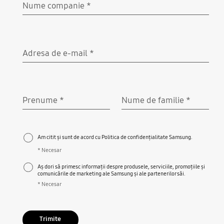
Nume companie
*
Necesar
Adresa de e-mail
*
Necesar
Prenume
*
Nume de familie
*
Necesar
Necesar
Am citit și sunt de acord cu Politica de confidențialitate Samsung.
* Necesar
Aș dori să primesc informații despre produsele, serviciile, promoțiile și
comunicările de marketing ale Samsung și ale partenerilor săi.
* Necesar
Trimite