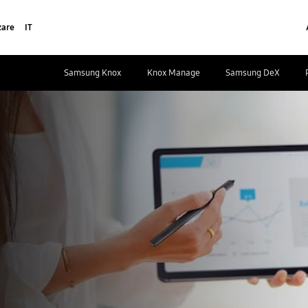
zare
IT
Samsung Knox
Knox Manage
Samsung DeX