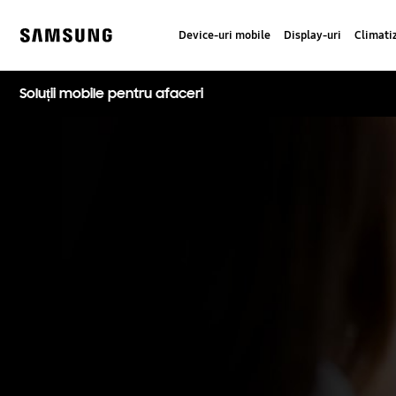
Skip
to
Device-uri mobile
Display-uri
Climati
content
Samsung
Soluții mobile pentru afaceri