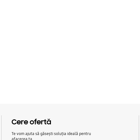
ntru
i care folosesc
sung oferă un plan de
. Și obții asistență
Cere ofertă
Te vom ajuta să găsești soluția ideală pentru
afacerea ta