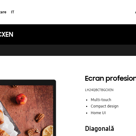
zare
IT
GCXEN
Ecran profesi
LH24QBCTBGCXEN
Multi-touch
Compact design
Home UI
Diagonală