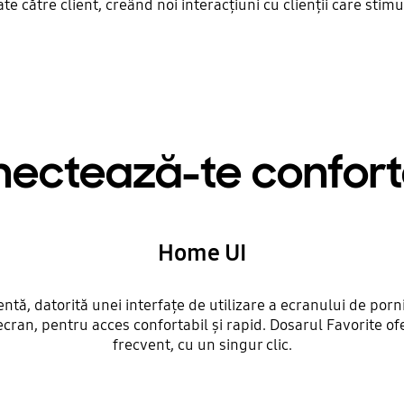
te către client, creând noi interacțiuni cu clienții care stimul
ectează-te confort
Home UI
ntă, datorită unei interfațe de utilizare a ecranului de po
ecran, pentru acces confortabil și rapid. Dosarul Favorite ofer
frecvent, cu un singur clic.