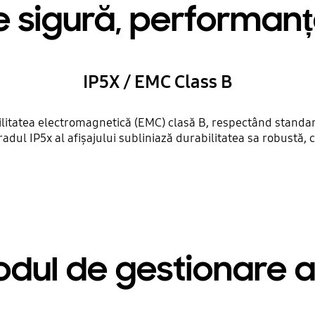
 sigură, performanță
IP5X / EMC Class B
itatea electromagnetică (EMC) clasă B, respectând standarde
radul IP5x al afișajului subliniază durabilitatea sa robustă, ch
ul de gestionare a 