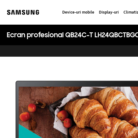
Skip
to
Device-uri mobile
Display-uri
Climati
content
Samsung
Ecran profesional QB24C-T LH24QBCTB