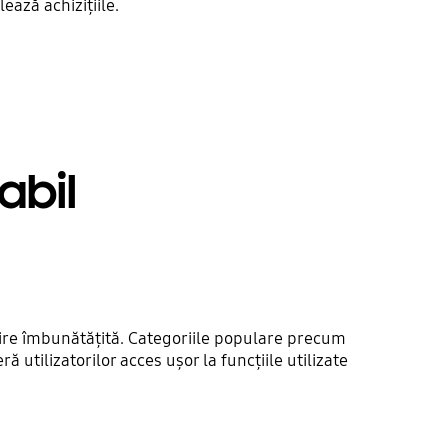
ează achizițiile.
abil
rnire îmbunătățită. Categoriile populare precum
ă utilizatorilor acces ușor la funcțiile utilizate