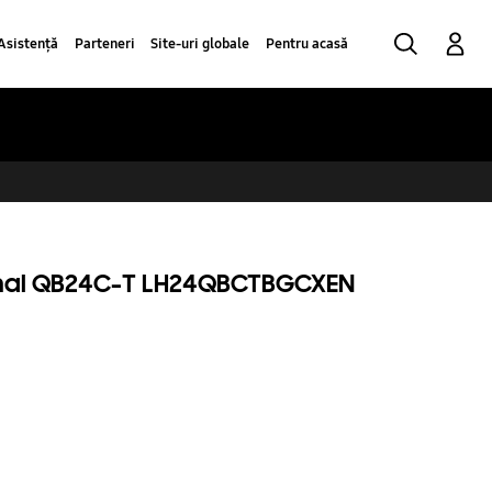
Căutare
Conectare
Asistență
Parteneri
Site-uri globale
Pentru acasă
onal QB24C-T LH24QBCTBGCXEN