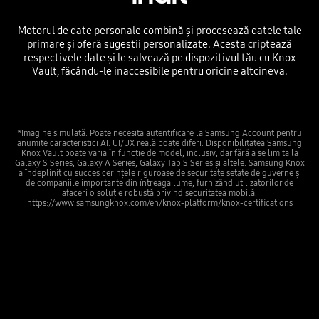
Motorul de date personale combină și procesează datele tale
primare și oferă sugestii personalizate. Acesta criptează
respectivele date și le salvează pe dispozitivul tău cu Knox
Vault, făcându-le inaccesibile pentru oricine altcineva.
*Imagine simulată. Poate necesita autentificare la Samsung Account pentru
anumite caracteristici AI. UI/UX reală poate diferi. Disponibilitatea Samsung
Knox Vault poate varia în funcție de model, inclusiv, dar fără a se limita la
Galaxy S Series, Galaxy A Series, Galaxy Tab S Series și altele. Samsung Knox
a îndeplinit cu succes cerințele riguroase de securitate setate de guverne și
de companiile importante din întreaga lume, furnizând utilizatorilor de
afaceri o soluție robustă privind securitatea mobilă.
https://www.samsungknox.com/en/knox-platform/knox-certifications