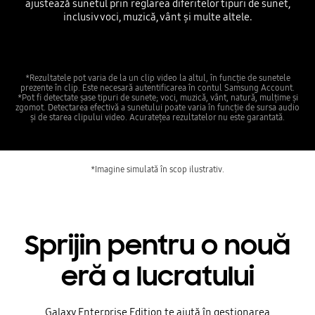
ajustează sunetul prin reglarea diferitelor tipuri de sunet,
inclusiv voci, muzică, vânt și multe altele.
*Rezultatele pot varia de la un clip video la altul, în funcție de sunetele
prezente în clip. Este necesară autentificarea în contul Samsung Account.
*Pot fi detectate șase tipuri de sunete; voci, muzică, vânt, natură, mulțime și
zgomot. Detectarea efectivă a sunetului poate varia în funcție de sursa audio
și de starea clipului video. Acuratețea rezultatelor nu este garantată.
*Imagine simulată în scop ilustrativ.
Sprijin pentru o nouă
eră a lucratului
Galaxy Enterprise Edition te ajută în gestionarea