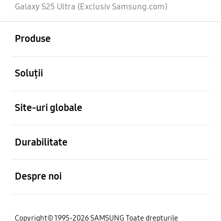
Galaxy S25 Ultra (Exclusiv Samsung.com)
Deschis
Footer Navigation
Produse
Deschis
Soluții
Deschis
Site-uri globale
Deschis
Durabilitate
Deschis
Despre noi
Copyright© 1995-2026 SAMSUNG Toate drepturile