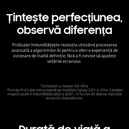
Țintește perfecțiunea,
observă diferența
ProScaler îmbunătățește rezoluția utilizând procesarea
avansată a algoritmilor AI pentru a oferi o experiență de
vizionare de înaltă definiție, fără a fi nevoie să ajustezi
setările ecranului.
*Comparat cu Galaxy S24 Ultra.
*Funcția ProScaler este prezentă pe modelele Galaxy S25+ și Ultra. Calitatea
imaginii poate fi îmbunătățită până la QHD+, în funcție de setarea rezoluției
ecranului dispozitivului.