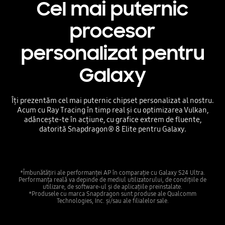
Cel mai puternic
procesor
personalizat pentru
Galaxy
Îți prezentăm cel mai puternic chipset personalizat al nostru.
Acum cu Ray Tracing în timp real și cu optimizarea Vulkan,
adâncește-te în acțiune, cu grafice extrem de fluente,
datorită Snapdragon® 8 Elite pentru Galaxy.
*Îmbunătățiri ale performanței AP în comparație cu Galaxy S24 Ultra.
Performanța reală va depinde de mediul utilizatorului, de condițiile de
utilizare, de software-ul și de aplicațiile preinstalate.
*Produsele cu marca Snapdragon sunt produse ale Qualcomm
Technologies, Inc. și/sau ale filialelor sale.