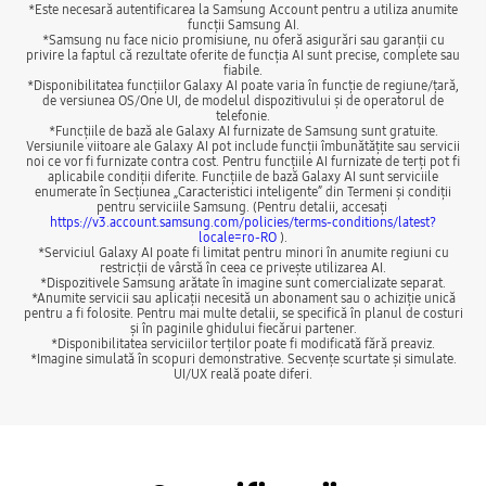
*Este necesară autentificarea la Samsung Account pentru a utiliza anumite
funcții Samsung AI.
*Samsung nu face nicio promisiune, nu oferă asigurări sau garanții cu
privire la faptul că rezultate oferite de funcția AI sunt precise, complete sau
fiabile.
*Disponibilitatea funcțiilor Galaxy AI poate varia în funcție de regiune/țară,
de versiunea OS/One UI, de modelul dispozitivului și de operatorul de
telefonie.
*Funcțiile de bază ale Galaxy AI furnizate de Samsung sunt gratuite.
Versiunile viitoare ale Galaxy AI pot include funcții îmbunătățite sau servicii
noi ce vor fi furnizate contra cost. Pentru funcțiile AI furnizate de terți pot fi
aplicabile condiții diferite. Funcțiile de bază Galaxy AI sunt serviciile
enumerate în Secțiunea „Caracteristici inteligente” din Termeni și condiții
pentru serviciile Samsung. (Pentru detalii, accesați
https://v3.account.samsung.com/policies/terms-conditions/latest?
locale=ro-RO
).
*Serviciul Galaxy AI poate fi limitat pentru minori în anumite regiuni cu
restricții de vârstă în ceea ce privește utilizarea AI.
*Dispozitivele Samsung arătate în imagine sunt comercializate separat.
*Anumite servicii sau aplicații necesită un abonament sau o achiziție unică
pentru a fi folosite. Pentru mai multe detalii, se specifică în planul de costuri
și în paginile ghidului fiecărui partener.
*Disponibilitatea serviciilor terților poate fi modificată fără preaviz.
*Imagine simulată în scopuri demonstrative. Secvențe scurtate și simulate.
UI/UX reală poate diferi.