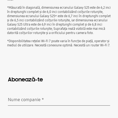
*Măsurată în diagonală, dimensiunea ecranului Galaxy S25 este de 6,2 inci
în dreptunghi complet și de 6,0 inci contabilizând colțurile rotunjite,
dimensiunea ecranului Galaxy S25+ este de 6,7 inci în dreptunghi complet
și de 6,5 inci contabilizând colțurile rotunjite, iar dimensiunea ecranului
Galaxy S25 Ultra este de 6,9 inci în dreptunghi complet și de 6,8 inci
contabilizând colțurile rotunjite; Suprafața reală vizibilă este mai mică
datorită colțurilor rotunjite și a orificiului pentru camera foto.
*Disponibilitatea rețelei Wi-Fi 7 poate varia în funcție de piață, operator și
mediul de utilizare. Necesită conexiune optimă. Necesită un router Wi-Fi 7.
Abonează-te
Nume companie
*
Necesar