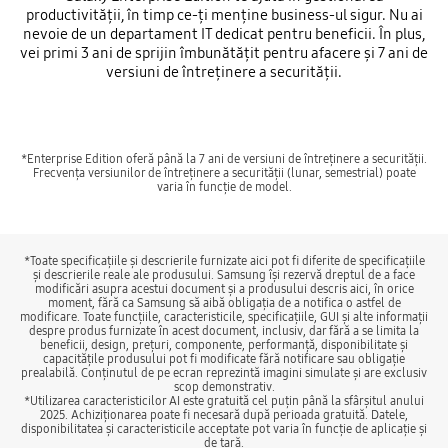
productivității, în timp ce-ți menține business-ul sigur. Nu ai
nevoie de un departament IT dedicat pentru beneficii. În plus,
vei primi 3 ani de sprijin îmbunătățit pentru afacere și 7 ani de
versiuni de întreținere a securității.
*Enterprise Edition oferă până la 7 ani de versiuni de întreținere a securității.
Frecvența versiunilor de întreținere a securității (lunar, semestrial) poate
varia în funcție de model.
*Toate specificațiile și descrierile furnizate aici pot fi diferite de specificațiile
și descrierile reale ale produsului. Samsung își rezervă dreptul de a face
modificări asupra acestui document și a produsului descris aici, în orice
moment, fără ca Samsung să aibă obligația de a notifica o astfel de
modificare. Toate funcțiile, caracteristicile, specificațiile, GUI și alte informații
despre produs furnizate în acest document, inclusiv, dar fără a se limita la
beneficii, design, prețuri, componente, performanță, disponibilitate și
capacitățile produsului pot fi modificate fără notificare sau obligație
prealabilă. Conținutul de pe ecran reprezintă imagini simulate și are exclusiv
scop demonstrativ.
*Utilizarea caracteristicilor AI este gratuită cel puțin până la sfârșitul anului
2025. Achiziționarea poate fi necesară după perioada gratuită. Datele,
disponibilitatea și caracteristicile acceptate pot varia în funcție de aplicație și
de țară.