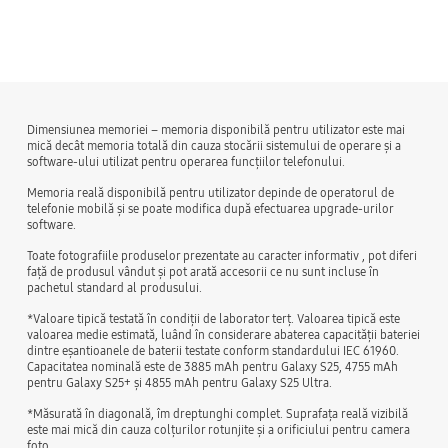
Dimensiunea memoriei – memoria disponibilă pentru utilizator este mai
mică decât memoria totală din cauza stocării sistemului de operare şi a
software-ului utilizat pentru operarea funcţiilor telefonului.
Memoria reală disponibilă pentru utilizator depinde de operatorul de
telefonie mobilă şi se poate modifica după efectuarea upgrade-urilor
software.
Toate fotografiile produselor prezentate au caracter informativ , pot diferi
față de produsul vândut și pot arată accesorii ce nu sunt incluse în
pachetul standard al produsului.
*Valoare tipică testată în condiții de laborator terț. Valoarea tipică este
valoarea medie estimată, luând în considerare abaterea capacității bateriei
dintre eșantioanele de baterii testate conform standardului IEC 61960.
Capacitatea nominală este de 3885 mAh pentru Galaxy S25, 4755 mAh
pentru Galaxy S25+ și 4855 mAh pentru Galaxy S25 Ultra.
*Măsurată în diagonală, îm dreptunghi complet. Suprafața reală vizibilă
este mai mică din cauza colțurilor rotunjite și a orificiului pentru camera
foto.