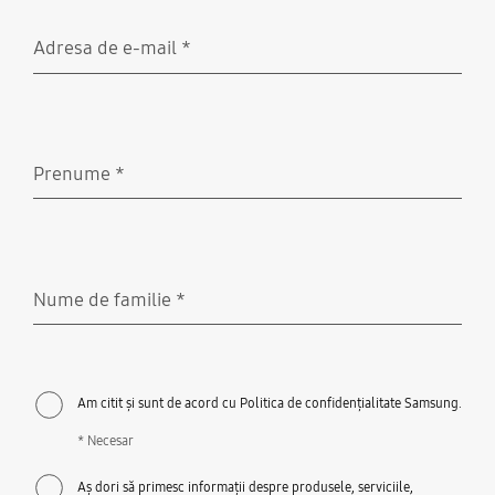
Adresa de e-mail
*
Necesar
Prenume
*
Necesar
Nume de familie
*
Necesar
Am citit și sunt de acord cu Politica de confidențialitate Samsung.
* Necesar
Aș dori să primesc informații despre produsele, serviciile,