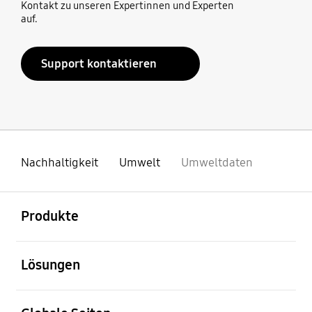
Kontakt zu unseren Expertinnen und Experten
auf.
Support kontaktieren
Nachhaltigkeit
Umwelt
Umweltdaten
öffnen
Footer Navigation
Produkte
öffnen
Lösungen
öffnen