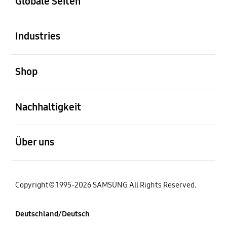
Globale Seiten
öffnen
Industries
öffnen
Shop
öffnen
Nachhaltigkeit
öffnen
Über uns
Copyright© 1995-2026 SAMSUNG All Rights Reserved.
Deutschland/Deutsch