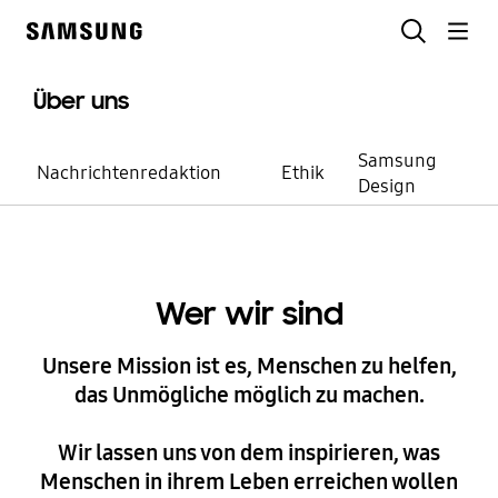
Skip
Suchen
to
Samsung
content
Über uns
Samsung
Nachrichtenredaktion
Ethik
Design
Samsung Electronics Karrieren
Wer wir sind
Do what you
Unsere Mission ist es, Menschen zu helfen,
can't
das Unmögliche möglich zu machen.
Wir lassen uns von dem inspirieren, was
Menschen in ihrem Leben erreichen wollen