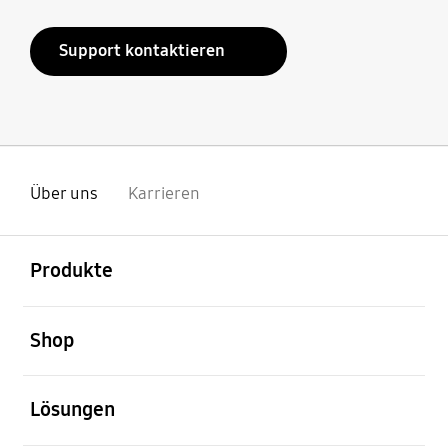
Support kontaktieren
Über uns
Karrieren
öffnen
Footer Navigation
Produkte
öffnen
Shop
öffnen
Lösungen
öffnen