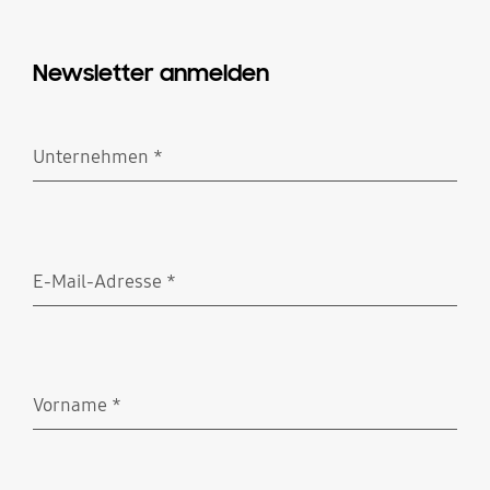
Newsletter anmelden
Unternehmen
*
Erforderlich
E-Mail-Adresse
*
Erforderlich
Vorname
*
Erforderlich