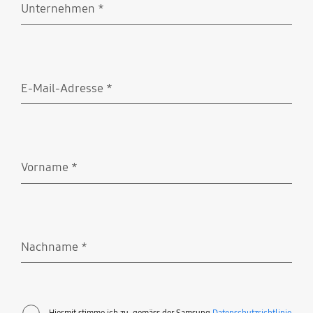
Unternehmen
*
Erforderlich
E-Mail-Adresse
*
Erforderlich
Vorname
*
Erforderlich
Nachname
*
Erforderlich
Hiermit stimme ich zu, gemäss der Samsung
Datenschutzrichtlinie