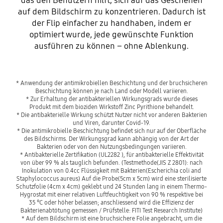
das den Benutzern hilft, sich auf das Geschehen
auf dem Bildschirm zu konzentrieren. Dadurch ist
der Flip einfacher zu handhaben, indem er
optimiert wurde, jede gewünschte Funktion
ausführen zu können – ohne Ablenkung.
* Anwendung der antimikrobiellen Beschichtung und der bruchsicheren
Beschichtung können je nach Land oder Modell variieren.
* Zur Erhaltung der antibakteriellen Wirkungsgrads wurde dieses
Produkt mit dem bioziden Wirkstoff Zinc Pyrithione behandelt.
* Die antibakterielle Wirkung schützt Nutzer nicht vor anderen Bakterien
und Viren, darunter Covid-19.
* Die antimikrobielle Beschichtung befindet sich nur auf der Oberfläche
des Bildschirms. Der Wirkungsgrad kann abhängig von der Art der
Bakterien oder von den Nutzungsbedingungen variieren.
* Antibakterielle Zertifikation (UL2282 ), für antibakterielle Effektivität
von über 99 % als tauglich befunden. (Testmethode(JIS Z 2801): nach
Inokulation von 0.4cc Flüssigkeit mit Bakterien(Escherichia coli and
Staphylococcus aureus) Auf die Probe(5cm x 5cm) wird eine sterilisierte
Schutzfolie (4cm x 4cm) geklebt und 24 Stunden lang in einem Thermo-
Hygrostat mit einer relativen Luftfeuchtigkeit von 90 % respektive bei
35 °C oder höher belassen; anschliessend wird die Effizienz der
Bakterienabtötung gemessen / Prüfstelle: FITI Test Research Institute)
* Auf dem Bildschirm ist eine bruchsichere Folie angebracht, um die