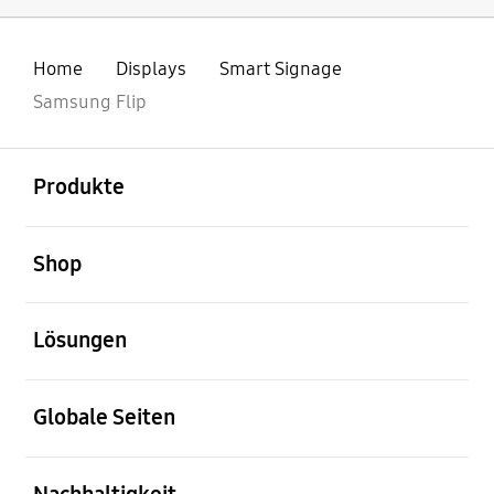
Home
Displays
Smart Signage
Samsung Flip
öffnen
Footer Navigation
Produkte
öffnen
Shop
öffnen
Lösungen
öffnen
Globale Seiten
öffnen
Nachhaltigkeit