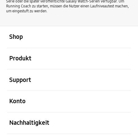
Serie oder die später veröffentlichte Galaxy Watch-Serien verfügbar. Um
Running Coach zu starten, müssen die Nutzer einen Laufniveautest machen,
um eingestuft zu werden.
öffnen
Footer Navigation
Shop
öffnen
Produkt
öffnen
Support
öffnen
Konto
öffnen
Nachhaltigkeit
öffnen