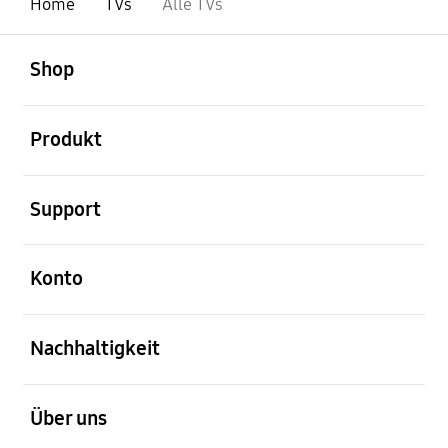
Home
TVs
Alle TVs
öffnen
Footer Navigation
Shop
öffnen
Produkt
öffnen
Support
öffnen
Konto
öffnen
Nachhaltigkeit
öffnen
Über uns