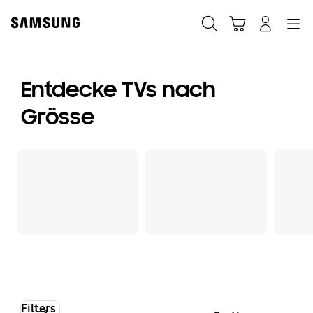
Skip
to
Suchen
Warenkorb
Anmelden
Navigation
content
Entdecke TVs nach
Grösse
Filters