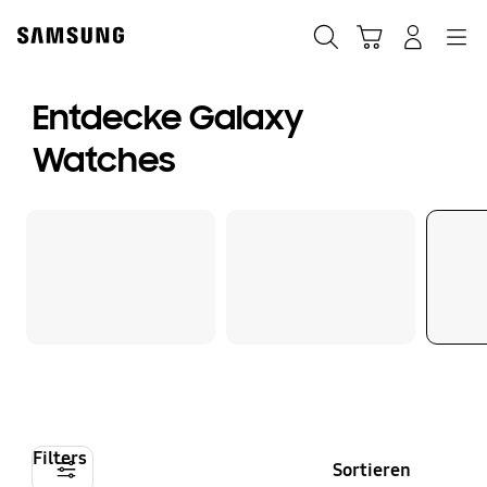
Skip
to
Suchen
Warenkorb
Anmelden
Navigation
content
Entdecke Galaxy
Watches
Filters
Sortieren