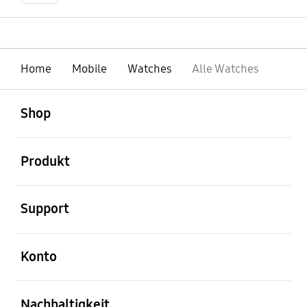
Home
Mobile
Watches
Alle Watches
öffnen
Footer Navigation
Shop
öffnen
Produkt
öffnen
Support
öffnen
Konto
öffnen
Nachhaltigkeit