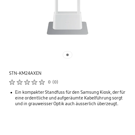
STN-KM24AXEN
Produktbewertungen :
0
(
0
)
Anzahl der Bewertungen :
Ein kompakter Standfuss für den Samsung Kiosk, der für
eine ordentliche und aufgeräumte Kabelführung sorgt
und in grauweisser Optik auch äusserlich überzeugt.