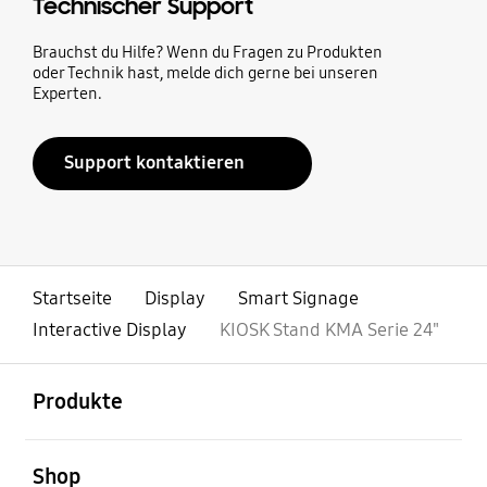
Technischer Support
Brauchst du Hilfe? Wenn du Fragen zu Produkten
oder Technik hast, melde dich gerne bei unseren
Experten.
Support kontaktieren
Startseite
Display
Smart Signage
Interactive Display
KIOSK Stand KMA Serie 24"
öffnen
Footer Navigation
Produkte
öffnen
Shop