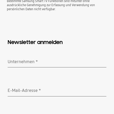
Bestimmte Samsung Smart TV Funktionen sind mitunter ohne
ausdrückliche Genehmigung zur Erfassung und Verwendung von
persönlichen Daten nicht verfügbar.
Newsletter anmelden
Unternehmen
*
Erforderlich
E-Mail-Adresse
*
Erforderlich