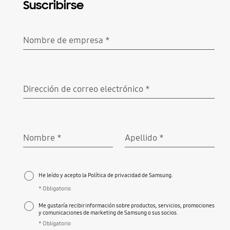
Suscribirse
Nombre de empresa
*
Obligatorio
Dirección de correo electrónico
*
Obligatorio
Nombre
*
Apellido
*
Obligatorio
Obligatorio
He leído y acepto la Política de privacidad de Samsung.
* Obligatorio
Me gustaría recibir información sobre productos, servicios, promociones
y comunicaciones de marketing de Samsung o sus socios.
* Obligatorio