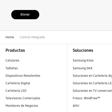
Enviar
Home
Control Integrado
Footer Navigation
Productos
Soluciones
Celulares
Samsung Knox
Tabletas
Samsung DeX
Dispositivos Resistentes
Soluciones en Cartelería dig
Cartelería Digital
Soluciones en Cartelería L
Cartelería LED
Soluciones en TV comercial
Televisores Comerciales
Fresco. WindFree™
Monitores de Negocios
AHU