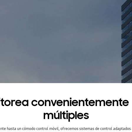
itorea convenientemente 
múltiples
ente hasta un cómodo control móvil, ofrecemos sistemas de control adaptados a