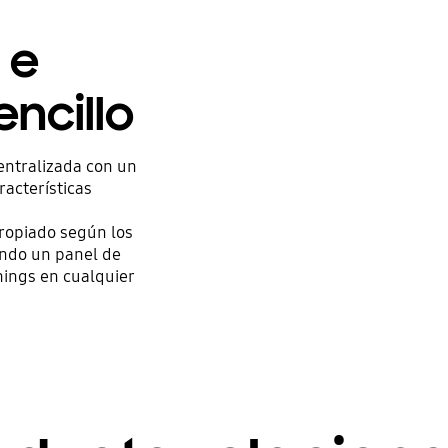
 e
encillo
entralizada con un
acterísticas
propiado según los
sando un panel de
hings en cualquier