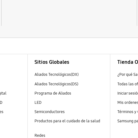
Sitios Globales
Tienda O
Aliados Tecnológicos(DX)
¿Por qué S
Aliados Tecnológicos(DS)
Todas las o
ital
Programa de Aliados
Iniciar sesi
ED
LED
Mis ordene
es
Semiconductores
Términos y 
Productos para el cuidado de la salud
Samsung pa
Redes