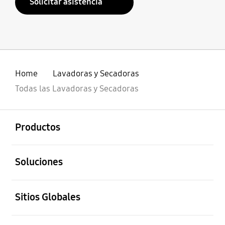
Solicitar asistencia
Home
Lavadoras y Secadoras
Todas las Lavadoras y Secadoras
abierto
Footer Navigation
Productos
abierto
Soluciones
abierto
Sitios Globales
abierto