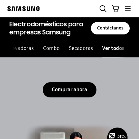
Skip
Búsqueda
Carrito
to
Samsung
content
Electrodomésticos para
Contáctanos
empresas Samsung
Lavadoras
Combo
Secadoras
Ver todos
Comprar ahora