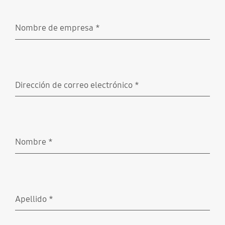
Nombre de empresa
*
Obligatorio
Dirección de correo electrónico
*
Obligatorio
Nombre
*
Obligatorio
Apellido
*
Obligatorio