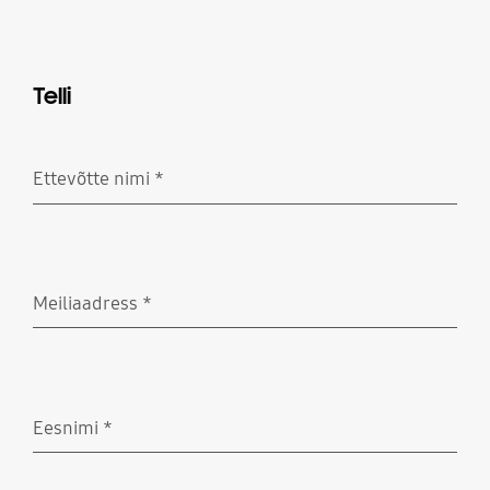
Telli
Ettevõtte nimi
*
Nõutud
Meiliaadress
*
Nõutud
Eesnimi
*
Nõutud