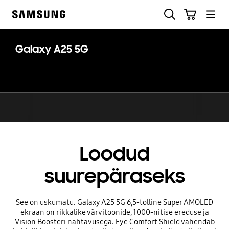
Skip
Otsi
Ostukäru
to
Samsung
content
Galaxy A25 5G
Loodud
suurepäraseks
See on uskumatu. Galaxy A25 5G 6,5-tolline Super AMOLED
ekraan on rikkalike värvitoonide, 1000-nitise ereduse ja
Vision Boosteri nähtavusega. Eye Comfort Shield vähendab