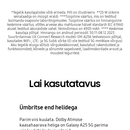
*Tegelik kasutajaliides võib erineda. Pilt on illustreeriv. **25 W ülikiire
seinalaadija on müügil eraldi. ***Tüüpiline väärtus, mis on testitud
kolmanda osapoole laboritingimustes. Tüüpiline väärtus on hinnanguline
keskmine väärtus, võttes arvesse aku mahtuvuse hälvet standardi IEC 61960
alusel testitud akunäidiste vahel. Nimivõimsus on 4905 mAh. **** Keskmise
kasutaja põhjal. Hinnangu on andnud perioodil 30.11-08.12.2023
Suurbritannias UX Connect Research mudeli SM-A256 testvesiooni põhjal,
kasutades WiFi-, LTE- ja 5G Sub6 võrke (EI ole testitud 5G mmWave võrgus).
Aku tegelik eluiga sõltub võrgukeskkonnast, kasutatud rakendustest ja
funktsioonidest, kõnede ja sõnumite sagedusest, laadimiskordade arvust ja
muudest teguritest.
Lai kasutatavus
Ümbritse end helidega
Parim viis kuulata. Dolby Atmose
kaasahaarava heliga on Galaxy A25 5G parima