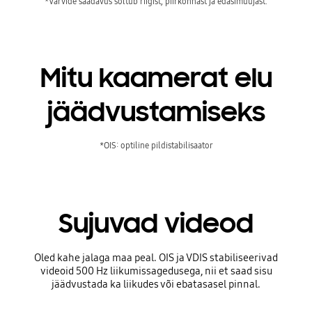
*Värvide saadavus sõltub riigist, piirkonnast ja edasimüüjast.
Mitu kaamerat elu
jäädvustamiseks
*OIS: optiline pildistabilisaator
Sujuvad videod
Oled kahe jalaga maa peal. OIS ja VDIS stabiliseerivad
videoid 500 Hz liikumissagedusega, nii et saad sisu
jäädvustada ka liikudes või ebatasasel pinnal.