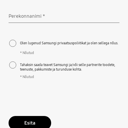
Perekonnanimi
*
Nõutud
Olen lugenud Samsungi privaatsuspoliitikat ja olen sellega nõus.
* Nõutud
Tahaksin saada teavet Samsungi ja/või selle partnerite toodete,
teenuste, pakkumiste ja turunduse kohta.
* Nõutud
Esita