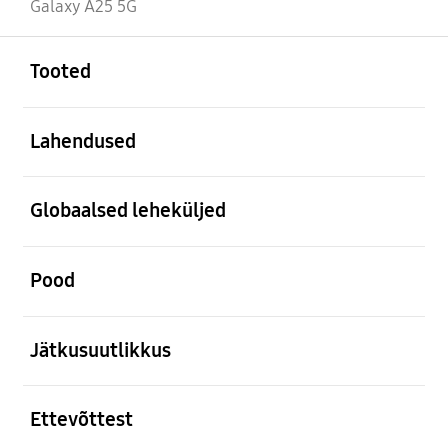
Galaxy A25 5G
avatud
Footer Navigation
Tooted
avatud
Lahendused
avatud
Globaalsed leheküljed
avatud
Pood
avatud
Jätkusuutlikkus
avatud
Ettevõttest