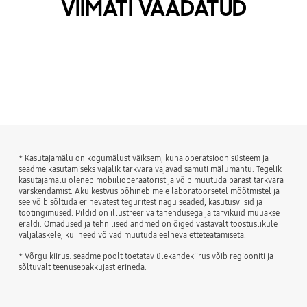
VIIMATI VAADATUD
* Kasutajamälu on kogumälust väiksem, kuna operatsioonisüsteem ja
seadme kasutamiseks vajalik tarkvara vajavad samuti mälumahtu. Tegelik
kasutajamälu oleneb mobiilioperaatorist ja võib muutuda pärast tarkvara
värskendamist. Aku kestvus põhineb meie laboratoorsetel mõõtmistel ja
see võib sõltuda erinevatest teguritest nagu seaded, kasutusviisid ja
töötingimused. Pildid on illustreeriva tähendusega ja tarvikuid müüakse
eraldi. Omadused ja tehnilised andmed on õiged vastavalt tööstuslikule
väljalaskele, kui need võivad muutuda eelneva etteteatamiseta.
* Võrgu kiirus: seadme poolt toetatav ülekandekiirus võib regiooniti ja
sõltuvalt teenusepakkujast erineda.