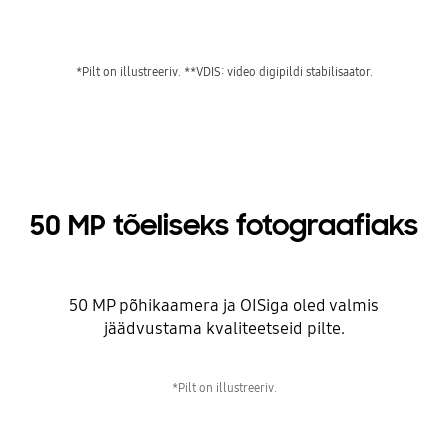
*Pilt on illustreeriv. **VDIS: video digipildi stabilisaator.
50 MP tõeliseks fotograafiaks
50 MP põhikaamera ja OISiga oled valmis
jäädvustama kvaliteetseid pilte.
*Pilt on illustreeriv.