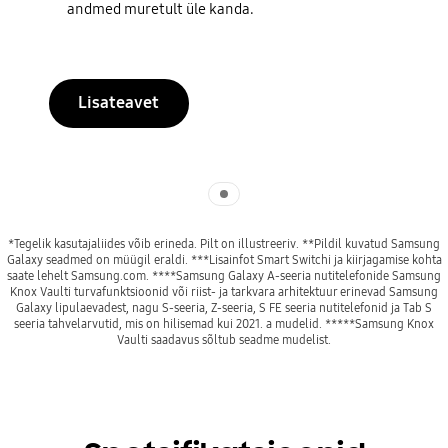
andmed muretult üle kanda.
Lisateavet
Indicator 1
*Tegelik kasutajaliides võib erineda. Pilt on illustreeriv. **Pildil kuvatud Samsung
Galaxy seadmed on müügil eraldi. ***Lisainfot Smart Switchi ja kiirjagamise kohta
saate lehelt Samsung.com. ****Samsung Galaxy A-seeria nutitelefonide Samsung
Knox Vaulti turvafunktsioonid või riist- ja tarkvara arhitektuur erinevad Samsung
Galaxy lipulaevadest, nagu S-seeria, Z-seeria, S FE seeria nutitelefonid ja Tab S
seeria tahvelarvutid, mis on hilisemad kui 2021. a mudelid. *****Samsung Knox
Vaulti saadavus sõltub seadme mudelist.