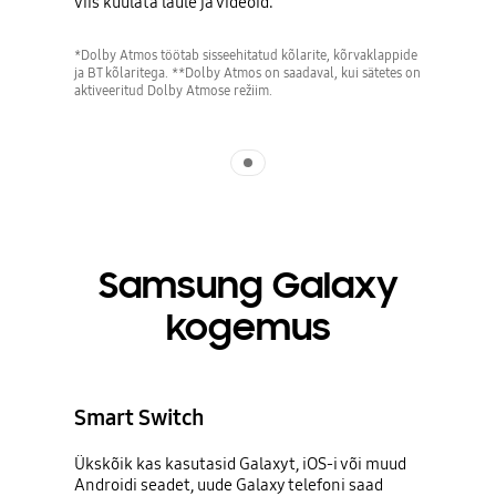
viis kuulata laule ja videoid.
*Dolby Atmos töötab sisseehitatud kõlarite, kõrvaklappide
ja BT kõlaritega. **Dolby Atmos on saadaval, kui sätetes on
aktiveeritud Dolby Atmose režiim.
Indicator 1
Samsung Galaxy
kogemus
Smart Switch
Ükskõik kas kasutasid Galaxyt, iOS-i või muud
Androidi seadet, uude Galaxy telefoni saad