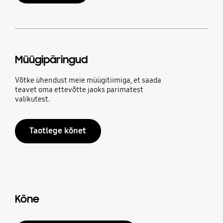
Müügipäringud
Võtke ühendust meie müügitiimiga, et saada
teavet oma ettevõtte jaoks parimatest
valikutest.
Taotlege kõnet
Kõne