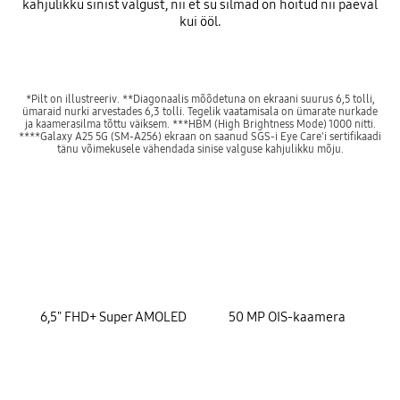
kahjulikku sinist valgust, nii et su silmad on hoitud nii päeval
kui ööl.
*Pilt on illustreeriv. **Diagonaalis mõõdetuna on ekraani suurus 6,5 tolli,
ümaraid nurki arvestades 6,3 tolli. Tegelik vaatamisala on ümarate nurkade
ja kaamerasilma tõttu väiksem. ***HBM (High Brightness Mode) 1000 nitti.
****Galaxy A25 5G (SM-A256) ekraan on saanud SGS-i Eye Care'i sertifikaadi
tänu võimekusele vähendada sinise valguse kahjulikku mõju.
key features
6,5" FHD+ Super AMOLED
50 MP OIS-kaamera