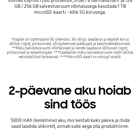
Võimas Exynos 1280 protsessor, 6 GB / 8 GB mälumaht ja 128
GB / 256 GB salvestusruum võimalusega kasutada 1 TB
microSD-kaarti - kõik 5G kiirusega.
*Vajalik on optimaalne 5G ühendus. 5G võrgu saadavus ja tegelik kiirus
sõltub riigist, piirkonnast, võrguteenuse pakkujast ja kasutuskeskkonnast.
**Mälu/salvestusruumi võimalused ja nende saadavus sõltuvad riigist,
piirkonnast ja edasimüüjast. ***Saadaolev mälu/salvestusruumi maht sõltub
eelinstallitud tarkvarast. ****MicroSD-kaart on müügil eraldi.
2-päevane aku hoiab
sind töös
5000 mAh (keskmine) aku, mis kestab kaks päeva ja mida
saad laadida ülikiirelt, annab sulle aega olla produktiivne.