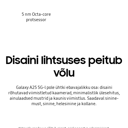
5 nm Octa-core
protsessor
Disaini lihtsuses peitub
võlu
Galaxy A25 5G-l pole ühtki ebavajalikku osa: disaini
rõhutavad viimistletud kaamerad, minimalistlik ülesehitus,
ainulaadsed mustrid ja kaunis viimistlus. Saadaval sinine-
must, sinine, helesinine ja kollane.