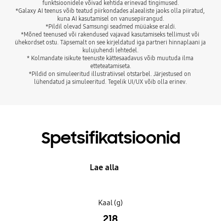
funktsioonidele võivad kehtida erinevad tingimused.

*Galaxy AI teenus võib teatud piirkondades alaealiste jaoks olla piiratud, 
kuna AI kasutamisel on vanusepiirangud.

*Pildil olevad Samsungi seadmed müüakse eraldi.

*Mõned teenused või rakendused vajavad kasutamiseks tellimust või 
ühekordset ostu. Täpsemalt on see kirjeldatud iga partneri hinnaplaani ja 
kulujuhendi lehtedel.

* Kolmandate isikute teenuste kättesaadavus võib muutuda ilma 
etteteatamiseta.

*Pildid on simuleeritud illustratiivsel otstarbel. Järjestused on 
lühendatud ja simuleeritud. Tegelik UI/UX võib olla erinev.
Spetsifikatsioonid
Lae alla
Kaal (g)
218