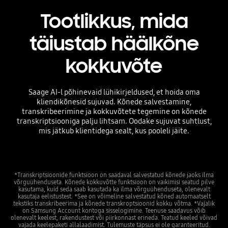
Tootlikkus, mida
täiustab häälkõne
kokkuvõte
Saage AI-l põhinevaid lühikirjeldused, et hoida oma
kliendikõnesid sujuvad. Kõnede salvestamine,
transkribeerimine ja kokkuvõtete tegemine on kõnede
transkriptsiooniga palju lihtsam. Oodake sujuvat suhtlust,
mis jätkub klientidega sealt, kus pooleli jäite.
*Transkriptsioonide funktsioon on saadaval salvestatud kõnede jaoks ilma
võrguühenduseta. Kõnede kokkuvõtte funktsioon on vaikimisi seatud pilve
kasutama, kuid seda saab kasutada ka ilma võrguühenduseta, olenevalt
kasutaja eelistustest. *See on võimeline salvestatud kõned automaatselt
tekstiks transkribeerima ja kõnede transkroptsioonid kokku võtma. *Vajalik
on Samsung Account kontoga sisselogimine. Teenuse saadavus võib
olenevalt keelest, rakendustest või piirkonnast erineda. Teatud keeled võivad
vajada keelepaketi allalaadimist. Tulemuste täpsus ei ole garanteeritud.