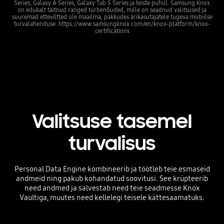
Series, Galaxy A Series, Galaxy Tab S Series ja teiste puhul. Samsung Knox
on edukalt täitnud ranged turbenõuded, mille on seadnud valitsused ja
suuremad ettevõtted üle maailma, pakkudes ärikasutajatele tugeva mobiilse
turvalahenduse. https://www.samsungknox.com/en/knox-platform/knox-
certifications
Valitsuse tasemel
turvalisus
Personal Data Engine kombineerib ja töötleb teie esmaseid
andmeid ning pakub kohandatud soovitusi. See krüpteerib
need andmed ja salvestab need teie seadmesse Knox
Vaultiga, muutes need kellelegi teisele kättesaamatuks.