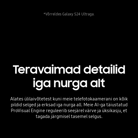
*Võrreldes Galaxy S24 Ultraga.
Teravaimad detailid
iga nurga alt
Alates ülilaivõtetest kuni meie telefotokaamerani on kõik
pildid selged ja erksad iga nurga all. Meie AI-ga täiustatud
ProVisual Engine reguleerib seejärel värve ja üksikasju, et
tagada järgmisel tasemel selgus.