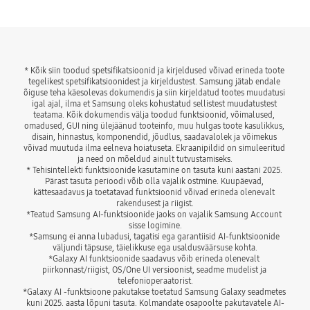
* Kõik siin toodud spetsifikatsioonid ja kirjeldused võivad erineda toote 
tegelikest spetsifikatsioonidest ja kirjeldustest. Samsung jätab endale 
õiguse teha käesolevas dokumendis ja siin kirjeldatud tootes muudatusi 
igal ajal, ilma et Samsung oleks kohustatud sellistest muudatustest 
teatama. Kõik dokumendis välja toodud funktsioonid, võimalused, 
omadused, GUI ning ülejäänud tooteinfo, muu hulgas toote kasulikkus, 
disain, hinnastus, komponendid, jõudlus, saadavalolek ja võimekus 
võivad muutuda ilma eelneva hoiatuseta. Ekraanipildid on simuleeritud 
ja need on mõeldud ainult tutvustamiseks.

* Tehisintellekti funktsioonide kasutamine on tasuta kuni aastani 2025. 
Pärast tasuta perioodi võib olla vajalik ostmine. Kuupäevad, 
kättesaadavus ja toetatavad funktsioonid võivad erineda olenevalt 
rakendusest ja riigist.

*Teatud Samsung AI-funktsioonide jaoks on vajalik Samsung Account 
sisse logimine.

*Samsung ei anna lubadusi, tagatisi ega garantiisid AI-funktsioonide 
väljundi täpsuse, täielikkuse ega usaldusväärsuse kohta.

*Galaxy AI funktsioonide saadavus võib erineda olenevalt 
piirkonnast/riigist, OS/One UI versioonist, seadme mudelist ja 
telefonioperaatorist.

*Galaxy AI -funktsioone pakutakse toetatud Samsung Galaxy seadmetes 
kuni 2025. aasta lõpuni tasuta. Kolmandate osapoolte pakutavatele AI-