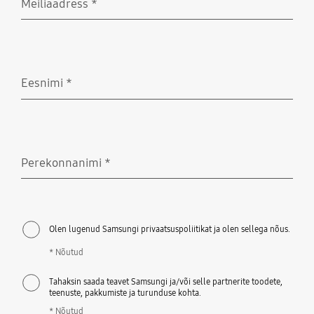
Meiliaadress
*
Nõutud
Eesnimi
*
Nõutud
Perekonnanimi
*
Nõutud
Olen lugenud Samsungi privaatsuspoliitikat ja olen sellega nõus.
* Nõutud
Tahaksin saada teavet Samsungi ja/või selle partnerite toodete,
teenuste, pakkumiste ja turunduse kohta.
* Nõutud