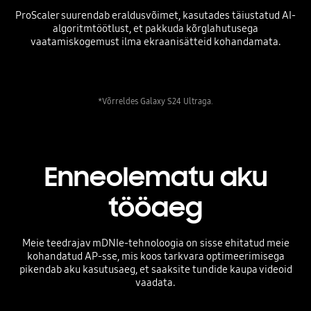
ProScaler suurendab eraldusvõimet, kasutades täiustatud AI-
algoritmtöötlust, et pakkuda kõrglahutusega
vaatamiskogemust ilma ekraanisätteid kohandamata.
*Võrreldes Galaxy S24 Ultraga.
Enneolematu aku
tööaeg
Meie teedrajav mDNIe-tehnoloogia on sisse ehitatud meie
kohandatud AP-sse, mis koos tarkvara optimeerimisega
pikendab aku kasutusaeg, et saaksite tundide kaupa videoid
vaadata.