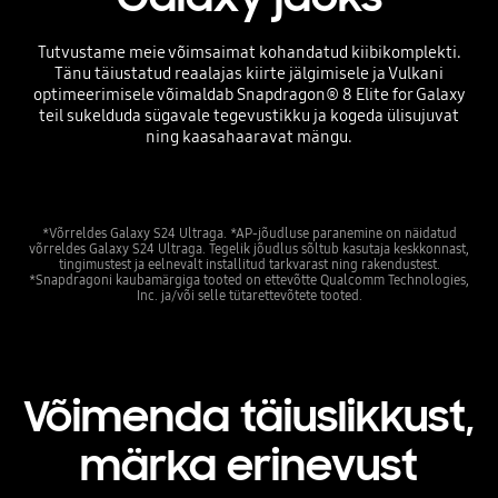
Tutvustame meie võimsaimat kohandatud kiibikomplekti.
Tänu täiustatud reaalajas kiirte jälgimisele ja Vulkani
optimeerimisele võimaldab Snapdragon® 8 Elite for Galaxy
teil sukelduda sügavale tegevustikku ja kogeda ülisujuvat
ning kaasahaaravat mängu.
*Võrreldes Galaxy S24 Ultraga. *AP-jõudluse paranemine on näidatud
võrreldes Galaxy S24 Ultraga. Tegelik jõudlus sõltub kasutaja keskkonnast,
tingimustest ja eelnevalt installitud tarkvarast ning rakendustest.
*Snapdragoni kaubamärgiga tooted on ettevõtte Qualcomm Technologies,
Inc. ja/või selle tütarettevõtete tooted.
Võimenda täiuslikkust,
märka erinevust