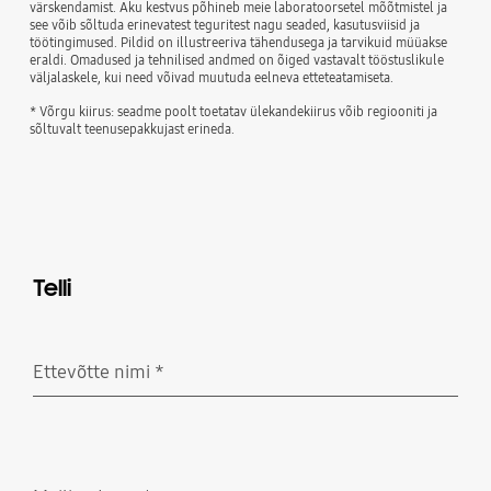
värskendamist. Aku kestvus põhineb meie laboratoorsetel mõõtmistel ja
see võib sõltuda erinevatest teguritest nagu seaded, kasutusviisid ja
töötingimused. Pildid on illustreeriva tähendusega ja tarvikuid müüakse
eraldi. Omadused ja tehnilised andmed on õiged vastavalt tööstuslikule
väljalaskele, kui need võivad muutuda eelneva etteteatamiseta.
* Võrgu kiirus: seadme poolt toetatav ülekandekiirus võib regiooniti ja
sõltuvalt teenusepakkujast erineda.
Telli
Ettevõtte nimi
*
Nõutud