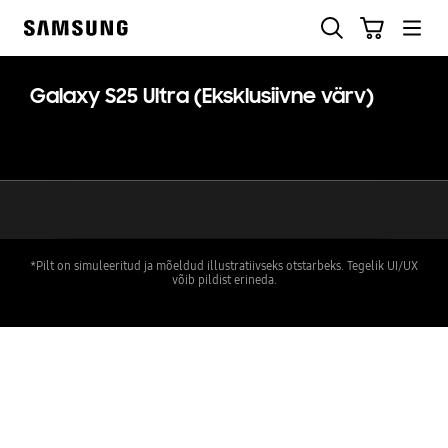
Skip
Otsi
Ostukäru
to
Samsung
content
Galaxy S25 Ultra (Eksklusiivne värv)
*Pilt on simuleeritud ja mõeldud illustratiivseks otstarbeks. Tegelik UI/UX
võib pildist erineda.
key features