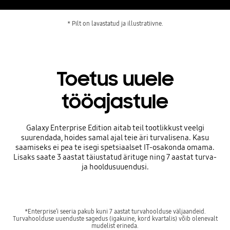
* Pilt on lavastatud ja illustratiivne.
Toetus uuele
tööajastule
Galaxy Enterprise Edition aitab teil tootlikkust veelgi
suurendada, hoides samal ajal teie äri turvalisena. Kasu
saamiseks ei pea te isegi spetsiaalset IT-osakonda omama.
Lisaks saate 3 aastat täiustatud ärituge ning 7 aastat turva-
ja hooldusuuendusi.
*Enterprise’i seeria pakub kuni 7 aastat turvahoolduse väljaandeid.
Turvahoolduse uuenduste sagedus (igakuine, kord kvartalis) võib olenevalt
mudelist erineda.