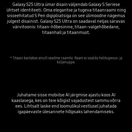
Galaxy S25 Ultra ümar disain väljendab Galaxy S Seriese
ühtset identiteeti. Oma elegantse ja tugeva titaanraami ning
sisseehitatud S Pen digipliiatsiga on see ülimoodne nägemus
julgest disainist. Galaxy S25 Ultra on saadaval neljas säravas
värvitoonis: titaan-hõbesinine, titaan-valgehõbedane,
titaanhall ja titaanmust.
* Titaani kantakse ainult seadme raamile. Raam ei sisalda helitugevus- ja
küljenuppe.
Juhatame sisse mobiilse AI järgmise ajastu koos AI
kaaslasega, kes on teie kõigist vajadustest sammu võrra
ees. Lihtsalt laske end loomulikul vestlusel juhatada
igapäevaste ülesannete hõlpsaks lahendamiseks.