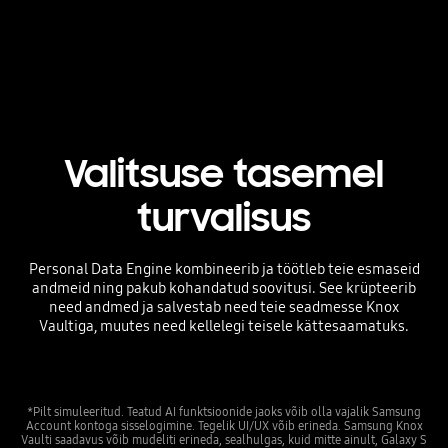
Valitsuse tasemel
turvalisus
Personal Data Engine kombineerib ja töötleb teie esmaseid
andmeid ning pakub kohandatud soovitusi. See krüpteerib
need andmed ja salvestab need teie seadmesse Knox
Vaultiga, muutes need kellelegi teisele kättesaamatuks.
*Pilt simuleeritud. Teatud AI funktsioonide jaoks võib olla vajalik Samsung
Account kontoga sisselogimine. Tegelik UI/UX võib erineda. Samsung Knox
Vaulti saadavus võib mudeliti erineda, sealhulgas, kuid mitte ainult, Galaxy S