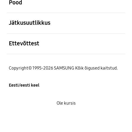
Pood
avatud
Jätkusuutlikkus
avatud
Ettevõttest
Copyright© 1995-2026 SAMSUNG Kõik õigused kaitstud.
Eesti/eesti keel
Ole kursis