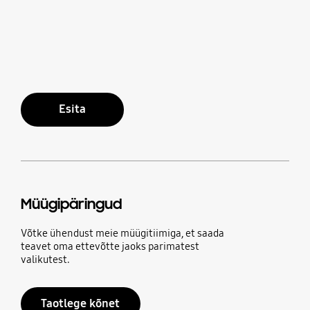
Esita
Müügipäringud
Võtke ühendust meie müügitiimiga, et saada
teavet oma ettevõtte jaoks parimatest
valikutest.
Taotlege kõnet