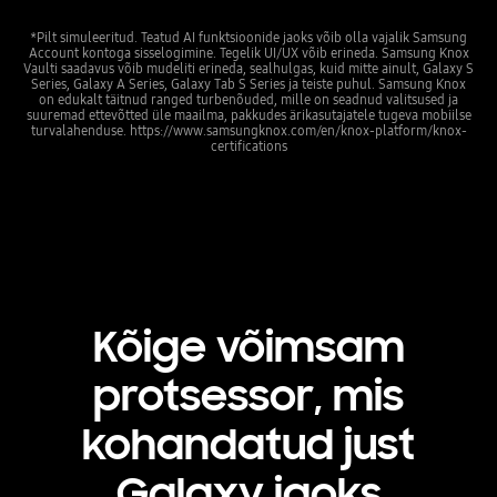
*Pilt simuleeritud. Teatud AI funktsioonide jaoks võib olla vajalik Samsung
Account kontoga sisselogimine. Tegelik UI/UX võib erineda. Samsung Knox
Vaulti saadavus võib mudeliti erineda, sealhulgas, kuid mitte ainult, Galaxy S
Series, Galaxy A Series, Galaxy Tab S Series ja teiste puhul. Samsung Knox
on edukalt täitnud ranged turbenõuded, mille on seadnud valitsused ja
suuremad ettevõtted üle maailma, pakkudes ärikasutajatele tugeva mobiilse
turvalahenduse. https://www.samsungknox.com/en/knox-platform/knox-
certifications
Kõige võimsam
protsessor, mis
kohandatud just
Galaxy jaoks