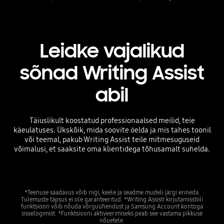
Leidke vajalikud
sõnad Writing Assist
abil
Täiuslikult koostatud professionaalsed meilid, teie
käeulatuses. Ükskõik, mida soovite öelda ja mis tahes toonil
või teemal, pakub Writing Assist teile mitmesuguseid
võimalusi, et saaksite oma klientidega tõhusamalt suhelda.
*Teenuse saadavus võib riigi, keele ja seadme mudeli järgi erineda.
Tulemuste täpsus ei ole garanteeritud. *Writing Assisti kirjutamisstiili
funktsioon võib nõuda võrguühendust ja Samsung Account kontoga
sisselogimist. *Funktsiooni aktiveerimiseks peab see vastama pikkuse
nõuetele.