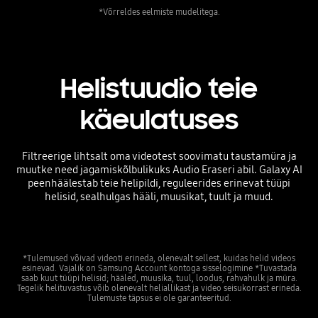
*Võrreldes eelmiste mudelitega.
Helistuudio teie
käeulatuses
Filtreerige lihtsalt oma videotest soovimatu taustamüra ja
muutke need jagamiskõlbulikuks Audio Eraseri abil. Galaxy AI
peenhäälestab teie helipildi, reguleerides erinevat tüüpi
helisid, sealhulgas hääli, muusikat, tuult ja muud.
*Tulemused võivad videoti erineda, olenevalt sellest, kuidas helid videos
esinevad. Vajalik on Samsung Account kontoga sisselogimine *Tuvastada
saab kuut tüüpi helisid; hääled, muusika, tuul, loodus, rahvahulk ja müra.
Tegelik helituvastus võib olenevalt heliallikast ja video seisukorrast erineda.
Tulemuste täpsus ei ole garanteeritud.