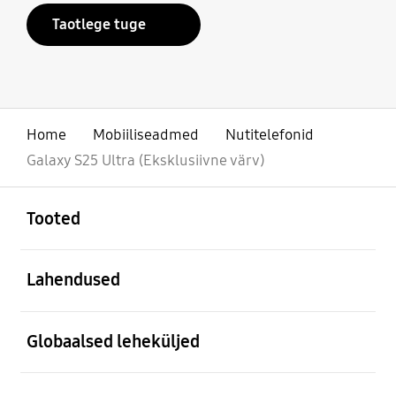
Taotlege tuge
Home
Mobiiliseadmed
Nutitelefonid
Galaxy S25 Ultra (Eksklusiivne värv)
avatud
Footer Navigation
Tooted
avatud
Lahendused
avatud
Globaalsed leheküljed
avatud