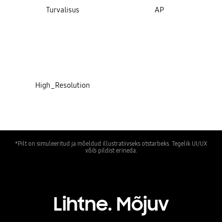
Turvalisus
AP
High_Resolution
*Pilt on simuleeritud ja mõeldud illustratiivseks otstarbeks. Tegelik UI/UX
võib pildist erineda.
Lihtne. Mõjuv