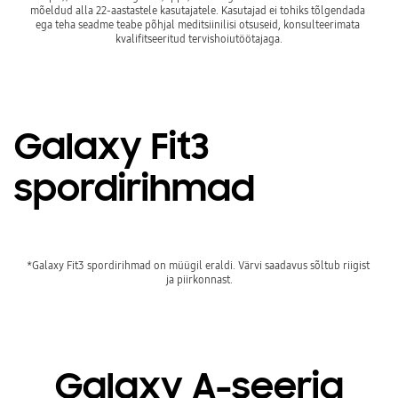
mõeldud alla 22-aastastele kasutajatele. Kasutajad ei tohiks tõlgendada 
ega teha seadme teabe põhjal meditsiinilisi otsuseid, konsulteerimata 
kvalifitseeritud tervishoiutöötajaga.
Galaxy Fit3
spordirihmad
*Galaxy Fit3 spordirihmad on müügil eraldi. Värvi saadavus sõltub riigist 
ja piirkonnast.
Galaxy A-seeria