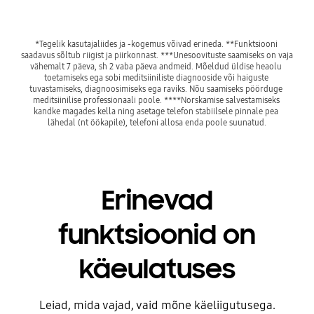
*Tegelik kasutajaliides ja -kogemus võivad erineda. **Funktsiooni 
saadavus sõltub riigist ja piirkonnast. ***Unesoovituste saamiseks on vaja 
vähemalt 7 päeva, sh 2 vaba päeva andmeid. Mõeldud üldise heaolu 
toetamiseks ega sobi meditsiiniliste diagnooside või haiguste 
tuvastamiseks, diagnoosimiseks ega raviks. Nõu saamiseks pöörduge 
meditsiinilise professionaali poole. ****Norskamise salvestamiseks 
kandke magades kella ning asetage telefon stabiilsele pinnale pea 
lähedal (nt öökapile), telefoni allosa enda poole suunatud.
Erinevad
funktsioonid on
käeulatuses
Leiad, mida vajad, vaid mõne käeliigutusega.