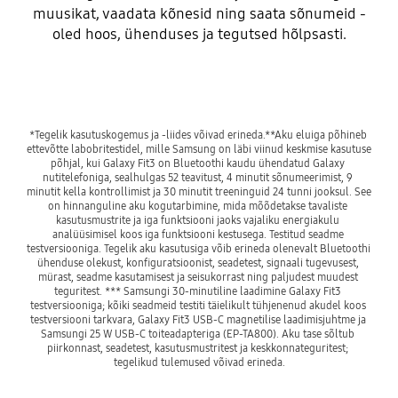
muusikat, vaadata kõnesid ning saata sõnumeid -
oled hoos, ühenduses ja tegutsed hõlpsasti.
*Tegelik kasutuskogemus ja -liides võivad erineda.**Aku eluiga põhineb 
ettevõtte labobritestidel, mille Samsung on läbi viinud keskmise kasutuse 
põhjal, kui Galaxy Fit3 on Bluetoothi ​​kaudu ühendatud Galaxy 
nutitelefoniga, sealhulgas 52 teavitust, 4 minutit sõnumeerimist, 9 
minutit kella kontrollimist ja 30 minutit treeninguid 24 tunni jooksul. See 
on hinnanguline aku kogutarbimine, mida mõõdetakse tavaliste 
kasutusmustrite ja iga funktsiooni jaoks vajaliku energiakulu 
analüüsimisel koos iga funktsiooni kestusega. Testitud seadme 
testversiooniga. Tegelik aku kasutusiga võib erineda olenevalt Bluetoothi 
ühenduse olekust, konfiguratsioonist, seadetest, signaali tugevusest, 
mürast, seadme kasutamisest ja seisukorrast ning paljudest muudest 
teguritest. *** Samsungi 30-minutiline laadimine Galaxy Fit3 
testversiooniga; kõiki seadmeid testiti täielikult tühjenenud akudel koos 
testversiooni tarkvara, Galaxy Fit3 USB-C magnetilise laadimisjuhtme ja 
Samsungi 25 W USB-C toiteadapteriga (EP-TA800). Aku tase sõltub 
piirkonnast, seadetest, kasutusmustritest ja keskkonnateguritest; 
tegelikud tulemused võivad erineda.