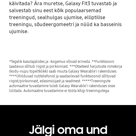
käivitada? Ära muretse, Galaxy Fit3 tuvastab ja
salvestab sinu eest kõik populaarsemad
treeningud, sealhulgas ujumise, elliptilise
treeningu, sõudeergomeetri ja nüüd ka basseinis
ujumise.
*Tegelik kasutajaliides ja -kogemus võivad erineda. **Funktsiooni
saadavus sõltub riigist ja piirkonnast. ***Otseteed harjutuste nimekirja
(kodu-nupu topeltklikk) saab muuta Galaxy Wearable'i rakenduses.
****Ühilduvad nutitelefonid ja saadaolevad funktsioonid sõltuvad
riigist/piirkonnast, edasimüüjast ja seadmest. *****Treeningute
automaatne tuvastamine tuleb Galaxy Wearable'i rakenduses sisse
lülitada. Automaatne tuvastamine ei tööta kõigi treeningutega.
Jälgi oma und