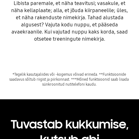
Libista paremale, et näha teavitusi; vasakule, et
näha kellaplaate; alla, et jõuda kiirpaneelile; üles,
et näha rakenduste nimekirja. Tahad alustada
algusest? Vajuta kodu nuppu, et pääseda
avaekraanile. Kui vajutad nuppu kaks korda, saad
otsetee treeningute nimekirja.
*Tegelik kasutajaliides või -kogemus võivad erineda. **Funktsioonide 
saadavus sõltub riigist ja piirkonnast. ***Mõned funktsioonid saab lisada 
sünkroonitud nutitelefoni kaudu.
Tuvastab kukkumise,