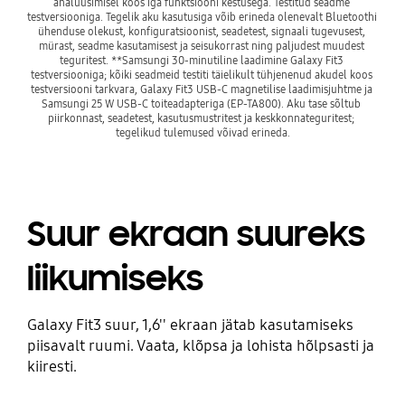
analüüsimisel koos iga funktsiooni kestusega. Testitud seadme 
testversiooniga. Tegelik aku kasutusiga võib erineda olenevalt Bluetoothi 
ühenduse olekust, konfiguratsioonist, seadetest, signaali tugevusest, 
mürast, seadme kasutamisest ja seisukorrast ning paljudest muudest 
teguritest. **Samsungi 30-minutiline laadimine Galaxy Fit3 
testversiooniga; kõiki seadmeid testiti täielikult tühjenenud akudel koos 
testversiooni tarkvara, Galaxy Fit3 USB-C magnetilise laadimisjuhtme ja 
Samsungi 25 W USB-C toiteadapteriga (EP-TA800). Aku tase sõltub 
piirkonnast, seadetest, kasutusmustritest ja keskkonnateguritest; 
tegelikud tulemused võivad erineda.
Suur ekraan suureks
liikumiseks
Galaxy Fit3 suur, 1,6'' ekraan jätab kasutamiseks
piisavalt ruumi. Vaata, klõpsa ja lohista hõlpsasti ja
kiiresti.
Playing video