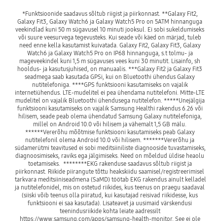
*Funktsioonide saadavus sõltub riigist ja piirkonnast. **Galaxy Fit2, 
Galaxy Fit3, Galaxy Watch6 ja Galaxy Watch5 Pro on 5ATM hinnanguga 
veekindlad kuni 50 m sügavusel 10 minuti jooksul. Ei sobi sukeldumiseks 
või suure veesurvega tegevusteks. Kui seade või käed on märjad, tuleb 
need enne kella kasutamist kuivatada. Galaxy Fit2, Galaxy Fit3, Galaxy 
Watch6 ja Galaxy Watch5 Pro on IP68 hinnanguga, s.t tolmu- ja 
mageveekindel kuni 1,5 m sügavuses vees kuni 30 minutit. Lisainfo, sh 
hooldus- ja kasutusjuhised, on manuaalis. ***Galaxy Fit2 ja Galaxy Fit3 
seadmega saab kasutada GPSi, kui on Bluetoothi ühendus Galaxy 
nutitelefoniga. ****GPS funktsiooni kasutamiseks on vajalik 
internetiühendus. LTE-mudelitel ei pea ühendama nutitelefoni. Mitte-LTE 
mudelitel on vajalik Bluetoothi ühendusega nutitelefon. *****Unejälgija 
funktsiooni kasutamiseks on vajalik Samsung Healthi rakendus 6.26 või 
hilisem, seade peab olema ühendatud Samsung Galaxy nutitelefoniga, 
millel on Android 10.0 või hilisem ja vähemalt 1,5 GB mälu. 
******Vererõhu mõõtmise funktsiooni kasutamiseks peab Galaxy 
nutitelefonil olema Android 10.0 või hilisem. *******Vererõhu ja 
südamerütmi teavitused ei sobi meditsiiniliste diagnooside tuvastamiseks, 
diagnoosimiseks, raviks ega jälgimiseks. Need on mõeldud üldise heaolu 
toetamiseks.  ********EKG rakenduse saadavus sõltub riigist ja 
piirkonnast. Riikide piirangute tõttu heakskiidu saamisel/registreerimisel 
tarkvara meditsiiniseadmena (SaMD) töötab EKG rakendus ainult kelladel 
ja nutitelefonidel, mis on ostetud riikides, kus teenus on praegu saadaval 
(siiski võib teenus olla piiratud, kui kasutajad reisivad riikidesse, kus 
funktsiooni ei saa kasutada). Lisateavet ja uusimaid värskendusi 
teenindusriikide kohta leiate aadressilt 
https://www.samsung.com/apps/samsung-health-monitor. See ei ole 