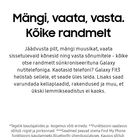
Mängi, vaata, vasta.
Kõike randmelt
Jäädvusta pilt, mängi muusikat, vaata
sissetulevaid kõnesid ning vasta sõnumitele - kõike
otse randmelt sünkroniseerituna Galaxy
nutitelefoniga. Kaotasid telefoni? Galaxy Fit3
helistab sellele, et seade üles leida. Lisaks saad
varundada kellaplaadid, rakendused ja muu, et
ükski lemmikseadistus ei kaoks.
*Tegelik kasutajaliides ja -kogemus võib erineda. **Funktsiooni saadavus 
sõltub riigist ja piirkonnast. ***Seadmed peavad olema Find My Phone 
funktsiooni kasutamiseks Bluetoothi ühendusulatuses. Kaugus sõltub 