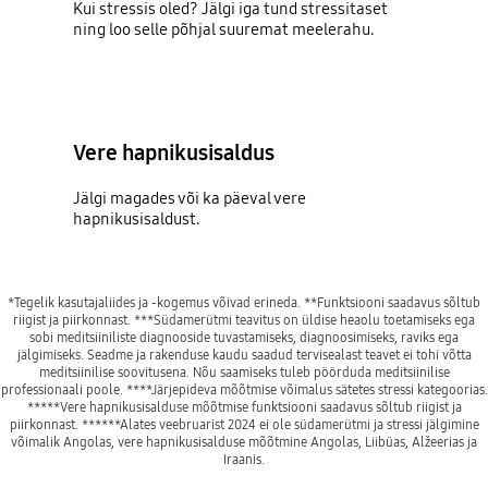
Kui stressis oled? Jälgi iga tund stressitaset
ning loo selle põhjal suuremat meelerahu.
Vere hapnikusisaldus
Jälgi magades või ka päeval vere
hapnikusisaldust.
*Tegelik kasutajaliides ja -kogemus võivad erineda. **Funktsiooni saadavus sõltub
riigist ja piirkonnast. ***Südamerütmi teavitus on üldise heaolu toetamiseks ega
sobi meditsiiniliste diagnooside tuvastamiseks, diagnoosimiseks, raviks ega
jälgimiseks. Seadme ja rakenduse kaudu saadud tervisealast teavet ei tohi võtta
meditsiinilise soovitusena. Nõu saamiseks tuleb pöörduda meditsiinilise
professionaali poole. ****Järjepideva mõõtmise võimalus sätetes stressi kategoorias.
*****Vere hapnikusisalduse mõõtmise funktsiooni saadavus sõltub riigist ja
piirkonnast. ******Alates veebruarist 2024 ei ole südamerütmi ja stressi jälgimine
võimalik Angolas, vere hapnikusisalduse mõõtmine Angolas, Liibüas, Alžeerias ja
Iraanis.