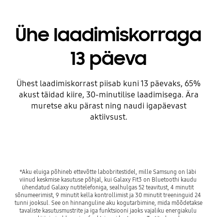
Ühe laadimiskorraga
13 päeva
Ühest laadimiskorrast piisab kuni 13 päevaks, 65%
akust täidad kiire, 30-minutilise laadimisega. Ära
muretse aku pärast ning naudi igapäevast
aktiivsust.
Playing video
*Aku eluiga põhineb ettevõtte labobritestidel, mille Samsung on läbi 
viinud keskmise kasutuse põhjal, kui Galaxy Fit3 on Bluetoothi ​​kaudu 
ühendatud Galaxy nutitelefoniga, sealhulgas 52 teavitust, 4 minutit 
sõnumeerimist, 9 minutit kella kontrollimist ja 30 minutit treeninguid 24 
tunni jooksul. See on hinnanguline aku kogutarbimine, mida mõõdetakse 
tavaliste kasutusmustrite ja iga funktsiooni jaoks vajaliku energiakulu 