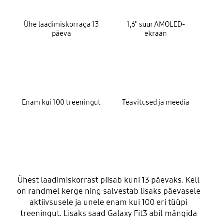
Ühe laadimiskorraga 13
1,6'' suur AMOLED-
päeva
ekraan
Enam kui 100 treeningut
Teavitused ja meedia
Ühest laadimiskorrast piisab kuni 13 päevaks. Kell
on randmel kerge ning salvestab lisaks päevasele
aktiivsusele ja unele enam kui 100 eri tüüpi
treeningut. Lisaks saad Galaxy Fit3 abil mängida