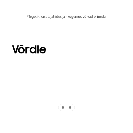
*Tegelik kasutajaliides ja -kogemus võivad erineda.
Võrdle
Indicator 1
Indicator 2