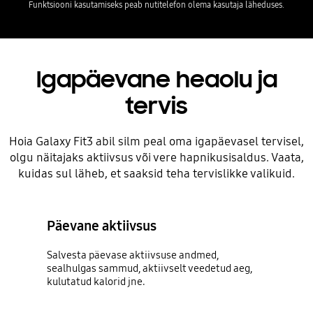
Funktsiooni kasutamiseks peab nutitelefon olema kasutaja läheduses.
Igapäevane heaolu ja
tervis
Hoia Galaxy Fit3 abil silm peal oma igapäevasel tervisel,
olgu näitajaks aktiivsus või vere hapnikusisaldus. Vaata,
kuidas sul läheb, et saaksid teha tervislikke valikuid.
Päevane aktiivsus
Salvesta päevase aktiivsuse andmed,
sealhulgas sammud, aktiivselt veedetud aeg,
kulutatud kalorid jne.