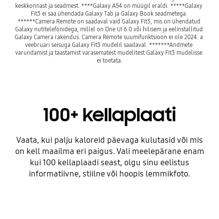
keskkonnast ja seadmest. ****Galaxy A54 on müügil eraldi. *****Galaxy 
Fit3 ei saa ühendada Galaxy Tab ja Galaxy Book seadmetega. 
******Camera Remote on saadaval vaid Galaxy Fit3, mis on ühendatud 
Galaxy nutitelefonidega, millel on One UI 6.0 või hilisem ja eelinstallitud 
Galaxy Camera rakendus. Camera Remote suumifunktsioon ei ole 2024. a 
veebruari seisuga Galaxy Fit3 mudelil saadaval. *******Andmete 
varundamist ja taastamist varasematest mudelitest Galaxy Fit3 mudelisse 
ei toetata.
100+ kellaplaati
Vaata, kui palju kaloreid päevaga kulutasid või mis
on kell maailma eri paigus. Vali meelepärane enam
kui 100 kellaplaadi seast, olgu sinu eelistus
informatiivne, stiilne või hoopis lemmikfoto.
Playing video