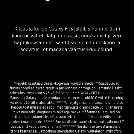
Kitsas ja kerge Galaxy Fit3 jälgib sinu unerütmi
kogu öö vältel. Jälgi unefaase, norskamist ja vere
hapnikusisaldust. Saad teada oma uneskoori ja
soovitusi, et magada väärtuslikku ööund.
*Tegelik kasutajaliides ja -kogemus võivad erineda. **Saadaolevad 
funktsioonid sõltuvad riigist ja piirkonnast. ***Vaja on Samsung Healthi 
rakenduse versiooni 6.26 või hilisemat. ****Galaxy Fit3 tuleb ühendada 
Samsung Galaxy nutitelefoniga, millel on Android 10.0 või hilisem ning 
vähemalt 1,5 GB mälumahtu. *****Une jälgimise funktsioonid on üldise 
heaolu toetamiseks ega sobi meditsiiniliste diagnooside või unehäirete 
tuvastamiseks, diagnoosimiseks ega raviks. Mõõtmise tulemused on 
isiklikuks kasutamiseks. Nõu saamiseks tuleb pöörduda meditsiinilise 
professionaali poole. ******Unesoovituste saamiseks on vaja vähemalt 7 
päeva, sh 2 vaba päeva andmeid. ******* Norskamise tuvastamiseks on 
tarvis kasutada Bluetoothiga ühendatud Galaxy nutitelefoni mikrofoni. 