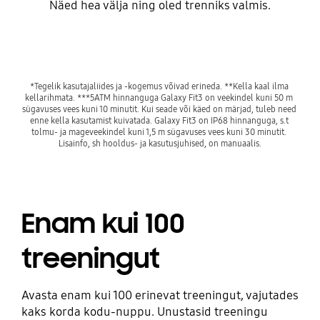
Näed hea välja ning oled trenniks valmis.
*Tegelik kasutajaliides ja -kogemus võivad erineda. **Kella kaal ilma 
kellarihmata. ***5ATM hinnanguga Galaxy Fit3 on veekindel kuni 50 m 
sügavuses vees kuni 10 minutit. Kui seade või käed on märjad, tuleb need 
enne kella kasutamist kuivatada. Galaxy Fit3 on IP68 hinnanguga, s.t 
tolmu- ja mageveekindel kuni 1,5 m sügavuses vees kuni 30 minutit. 
Lisainfo, sh hooldus- ja kasutusjuhised, on manuaalis.
Enam kui 100
treeningut
Avasta enam kui 100 erinevat treeningut, vajutades
kaks korda kodu-nuppu. Unustasid treeningu