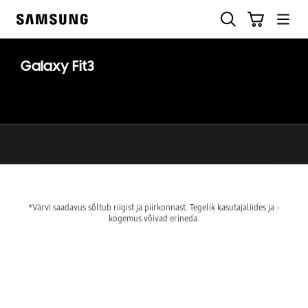
Skip
Otsi
Ostukäru
to
Samsung
content
Galaxy Fit3
*Värvi saadavus sõltub riigist ja piirkonnast. Tegelik kasutajaliides ja -
kogemus võivad erineda.
key features