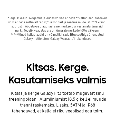
*Tegelik kasutuskogemus ja -liides võivad erineda.**Kellaplaadi saadavus 
võib erineda sõltuvalt riigist/piirkonnast ja seadme mudelist. ***Ekraani 
suurust mõõdetakse diagonaalis nelinurkselt, arvestamata ümaraid 
nurki. Tegelik vaadatav ala on ümarate nurkade tõttu väiksem. 
****Mõned kellaplaadid on võimalik lisada Bluetoothiga ühendatud 
Galaxy nutitelefoni Galaxy Wearable'i rakenduses.
Kitsas. Kerge.
Kasutamiseks valmis
Kitsas ja kerge Galaxy Fit3 toetab mugavalt sinu
treeningplaani. Alumiiniumist 18,5 g kell ei muuda
trenni raskemaks. Lisaks, 5ATM ja IP68
tähendavad, et kella ei riku veepiisad ega tolm.