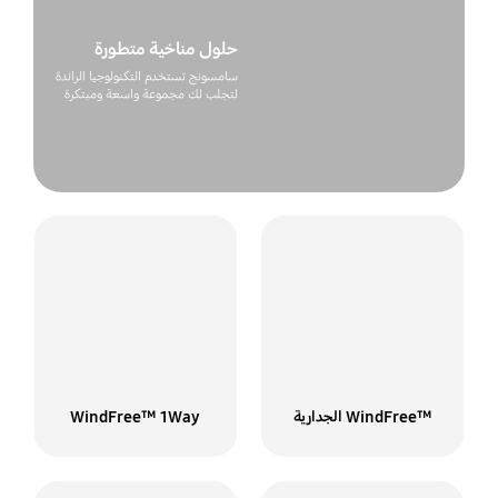
حلول مناخية متطورة
سامسونج تستخدم التكنولوجيا الرائدة
لتجلب لك مجموعة واسعة ومبتكرة
من النظم المناخية
™WindFree الجدارية
WindFree™ 1Way