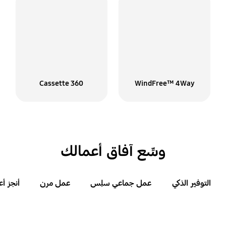
360 Cassette
WindFree™ 4Way
وسِّع آفاق أعمالك
التوفير الذكي
عمل جماعي سلِس
عمل مرن
أنجز أ