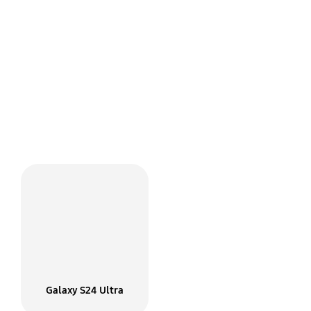
عروض سامسونج الأعمال
تصفح عروض الأعمال
لماذا سامسونج للجوال
تم تصميمها بالطريقة التي يتم بها
Galaxy S24 Ultra
إنجاز أعمالك