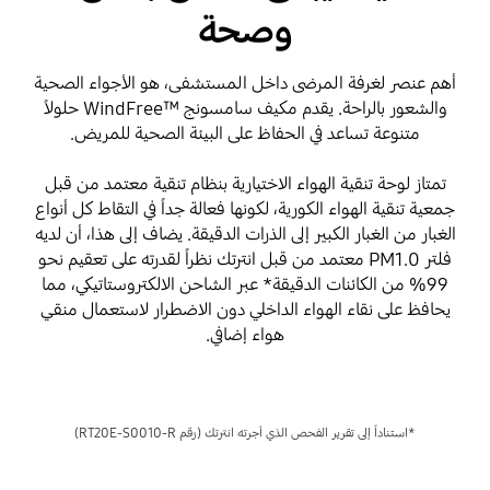
وصحة
أهم عنصر لغرفة المرضى داخل المستشفى، هو الأجواء الصحية
والشعور بالراحة. يقدم مكيف سامسونج ™WindFree حلولاً
متنوعة تساعد في الحفاظ على البيئة الصحية للمريض.
تمتاز لوحة تنقية الهواء الاختيارية بنظام تنقية معتمد من قبل
جمعية تنقية الهواء الكورية، لكونها فعالة جداً في التقاط كل أنواع
الغبار من الغبار الكبير إلى الذرات الدقيقة. يضاف إلى هذا، أن لديه
فلتر PM1.0 معتمد من قبل انترتك نظراً لقدرته على تعقيم نحو
99% من الكائنات الدقيقة* عبر الشاحن الالكتروستاتيكي، مما
يحافظ على نقاء الهواء الداخلي دون الاضطرار لاستعمال منقي
هواء إضافي.
*استناداً إلى تقرير الفحص الذي أجرته انترتك (رقم RT20E-S0010-R)