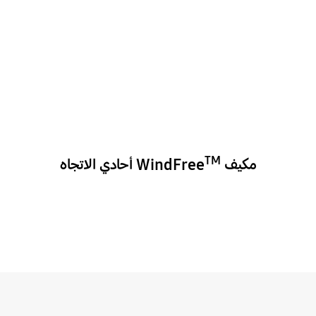
TM
مكيف WindFree
أحادي الاتجاه