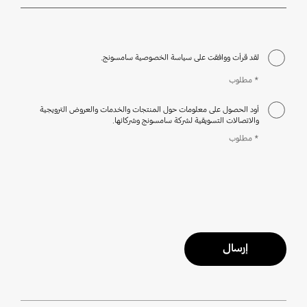
مطلوب
لقد قرأت ووافقت على سياسة الخصوصية سامسونج.
* مطلوب
أود الحصول على معلومات حول المنتجات والخدمات والعروض الترويجية
والاتصالات التسويقية لشركة سامسونج وشركائها.
* مطلوب
إرسال