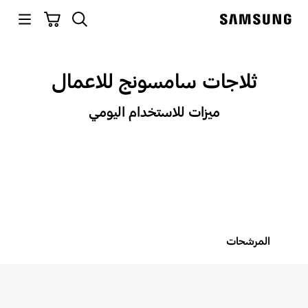
p
بحث
سلة التسوق
o
Samsung
t
lide show
ثلاجات سامسونج للاعمال
ميزات للاستخدام اليومي
المرشحات
Sort
Filter Result