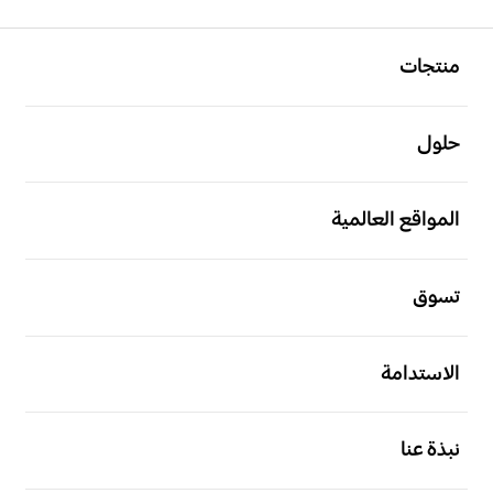
افتح
Footer Navigation
منتجات
افتح
حلول
افتح
المواقع العالمية
افتح
تسوق
افتح
الاستدامة
افتح
نبذة عنا