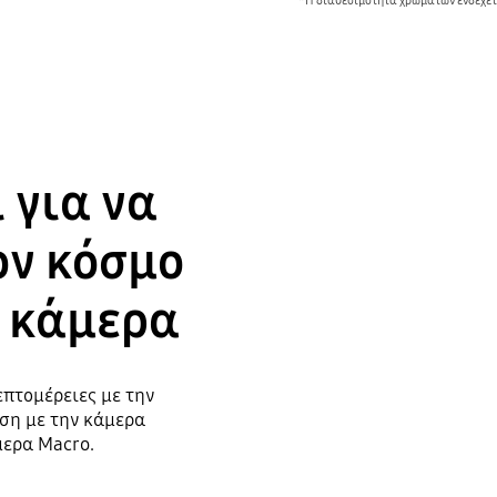
*Η διαθεσιμότητα χρωμάτων ενδέχετα
 για να
ον κόσμο
ή κάμερα
επτομέρειες με την
ση με την κάμερα
μερα Macro.