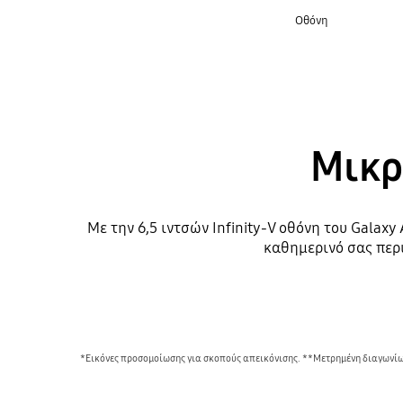
Οθόνη
Μικρ
Με την 6,5 ιντσών Infinity-V οθόνη του Galax
καθημερινό σας περι
*Εικόνες προσομοίωσης για σκοπούς απεικόνισης. **Μετρημένη διαγωνίως,