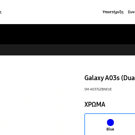
ς
Υποστήριξη
Συν
Galaxy A03s (Dua
SM-A037GZBNEUE
ΧΡΩΜΑ
Blue