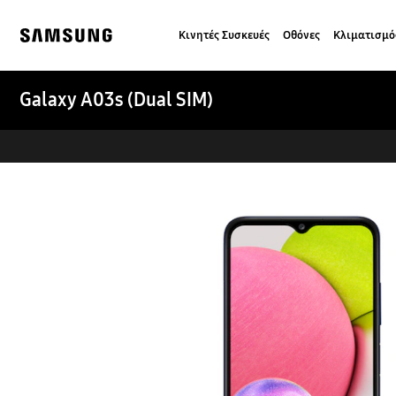
Skip
to
Κινητές Συσκευές
Οθόνες
Κλιματισμό
content
Samsung
Galaxy A03s (Dual SIM)