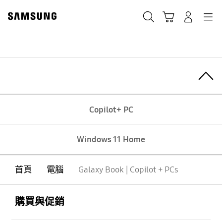
Skip
to
Cart
Navigation
搜尋
登入
content
Copilot+ PC
Toggle Menu
Copilot+ PC
Windows 11 Home
首頁
電腦
Galaxy Book | Copilot + PCs
Footer Navigation
打開
購買與促銷
打開