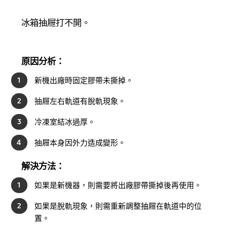
冰箱抽屜打不開。
原因分析：
1
新機出廠時固定膠帶未撕掉。
2
抽屜左右軌道有脫軌現象。
3
冷凍室結冰過厚。
4
抽屜本身因外力造成變形。
解決方法：
1
如果是新機器，則需要將出廠膠帶撕掉後再使用。
2
如果是脫軌現象，則需重新調整抽屜在軌道中的位
置。