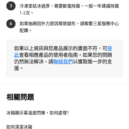
3
冷凍室結冰過厚，需要斷電除霜，一般一年建議除霜
1-2次。
4
如果抽屜因外力原因導致變形，請聯繫三星服務中心
配購。
如果以上資訊與您產品展示的畫面不符，可
按
此
查看相應產品的使用者指南。如果您的問題
仍然無法解決，請
聯絡我們
以獲取進一步的支
援。
相關問題
冰箱顯示幕溫度閃爍，如何處理?
如何清潔冰箱