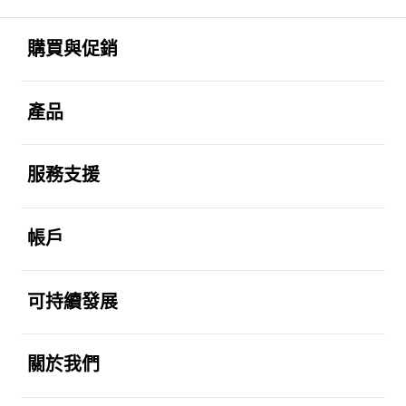
Footer Navigation
打開
購買與促銷
打開
產品
打開
服務支援
打開
帳戶
打開
可持續發展
打開
關於我們