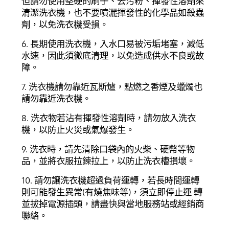
但請勿使用堅硬的刷子、去污粉、揮發性溶劑來
清潔洗衣機，也不要噴灑揮發性的化學品如殺蟲
劑，以免洗衣機受損。
6. 長期使用洗衣機，入水口易被污垢堵塞，減低
水速，因此須徹底清理，以免造成供水不良或故
障。
7. 洗衣機請勿靠近瓦斯爐，點燃之香煙及蠟燭也
請勿靠近洗衣機。
8. 洗衣物若沾有揮發性溶劑時，請勿放入洗衣
機，以防止火災或氣爆發生。
9. 洗衣時，請先清除口袋內的火柴、硬幣等物
品，並將衣服拉鍊拉上，以防止洗衣槽損壞。
10. 請勿讓洗衣機超過負荷運轉，若長時間運轉
則可能發生異常(有燒焦味等)，須立即停止運 轉
並拔掉電源插頭，請盡快與當地服務站或經銷商
聯絡。