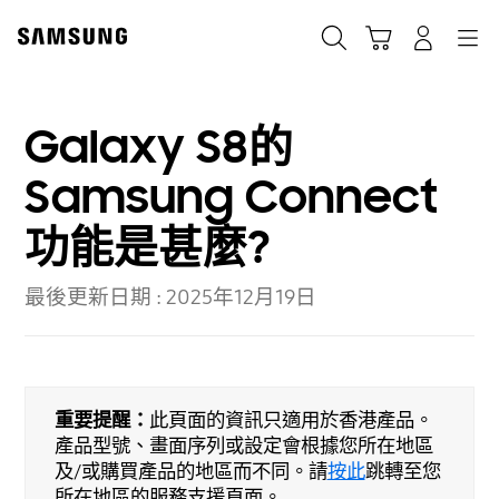
Skip
to
Cart
Navigation
搜尋
登入
content
Galaxy S8的
Samsung Connect
功能是甚麼?
最後更新日期 :
2025年12月19日
重要提醒：
此頁面的資訊只適用於香港產品。
產品型號、畫面序列或設定會根據您所在地區
及/或購買產品的地區而不同。請
按此
跳轉至您
所在地區的服務支援頁面。