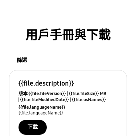
用戶手冊與下載
篩選
{{file.description}}
版本 {{file.fileVersion}}
{{file.fileSize}} MB
{{file.fileModifiedDate}}
{{file.osNames}}
{{file.languageName}}
{{file.languageName}}
下載