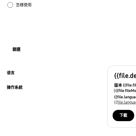
怎樣使用
操作系統
軟件
驅動程式
篩選
语言
{{file.d
按此展開
版本 {{file.fi
操作系統
{{file.fileM
按此展開
{{file.lang
{{file.lang
下載