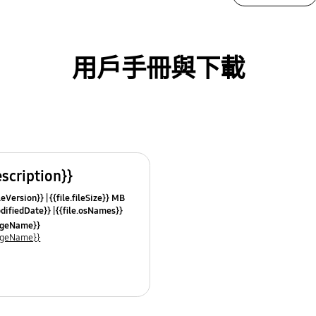
用戶手冊與下載
escription}}
leVersion}}
{{file.fileSize}} MB
odifiedDate}}
{{file.osNames}}
uageName}}
uageName}}