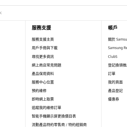
K
服務支援
帳戶
服務支援主頁
關於 Sams
用戶手冊與下載
Samsung R
尋找更多資訊
ClubS
網上商店常見問題
登記換領推
產品保用資料
訂單
服務中心位置
我的頁面
預約維修
產品登記
即時網上取票
優惠券
追蹤我的維修訂單
智能手機顯示屏更換價目表
流動產品特約零售商 / 特約經銷商