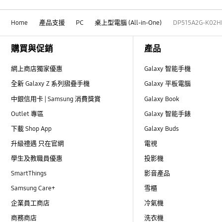
Home
產品支援
PC
桌上型電腦 (All-in-One)
DP515A2G-K02H
Footer Navigation
購買與促銷
產品
網上商店獨家優惠
Galaxy 智能手機
全新 Galaxy Z 系列摺疊手機
Galaxy 平板電腦
中銀信用卡 | Samsung 消費獎賞
Galaxy Book
Outlet 專區
Galaxy 智能手錶
下載 Shop App
Galaxy Buds
升級禮遇 只在官網
電視
學生及教職員優惠
投影機
SmartThings
影音產品
Samsung Care+
雪櫃
企業員工商店
冷氣機
商務商店
洗衣機