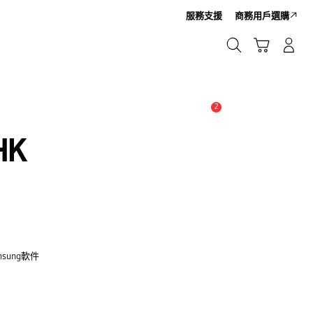
服務支援
商務用戶選購
Cart
搜尋
登入/註冊
搜尋
2
新聞與通知 :
提示
HK
sung軟件
？