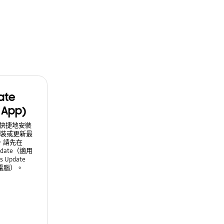
ate
 App)
簡單快捷地安裝
裝或更新最
，請先在
Update（適用
s Update
電腦）。