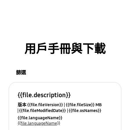
用戶手冊與下載
篩選
{{file.description}}
版本 {{file.fileVersion}}
{{file.fileSize}} MB
{{file.fileModifiedDate}}
{{file.osNames}}
{{file.languageName}}
{{file.languageName}}