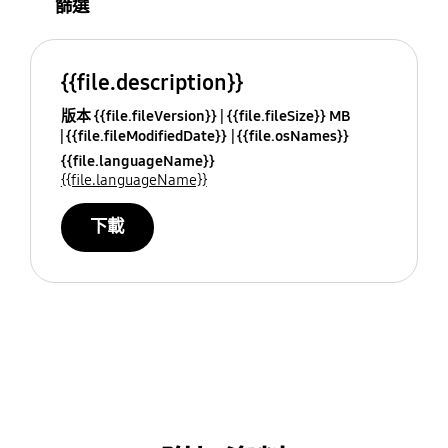
篩選
{{file.description}}
版本 {{file.fileVersion}}
{{file.fileSize}} MB
{{file.fileModifiedDate}}
{{file.osNames}}
{{file.languageName}}
{{file.languageName}}
下載