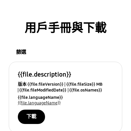
用戶手冊與下載
篩選
{{file.description}}
版本 {{file.fileVersion}}
{{file.fileSize}} MB
{{file.fileModifiedDate}}
{{file.osNames}}
{{file.languageName}}
{{file.languageName}}
下載