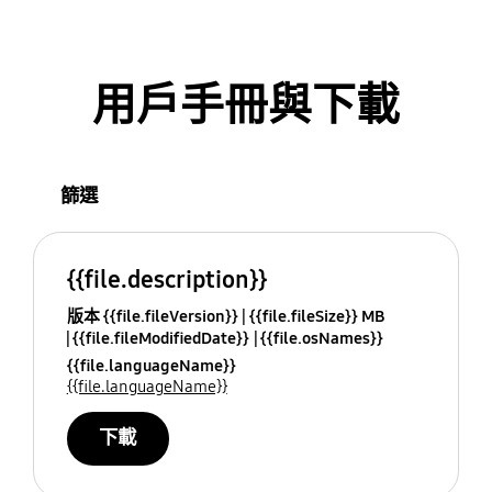
用戶手冊與下載
篩選
{{file.description}}
版本 {{file.fileVersion}}
{{file.fileSize}} MB
{{file.fileModifiedDate}}
{{file.osNames}}
{{file.languageName}}
{{file.languageName}}
下載