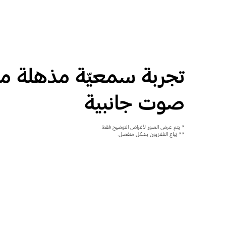
تجربة سمعيّة مذهلة مع
صوت جانبية
* يتم عرض الصور لأغراض التوضيح فقط.
** يُباع التلفزيون بشكل منفصل.