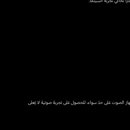
Playing video
فزيون وجهاز الصوت على حدّ سواء، للحصول على تجربة صوتية لا يُعلى
Playing video