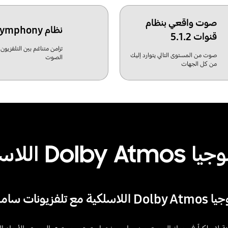
صوت واقعي بنظام
نظام Q-Symphony
قنوات 5.1.2
تزامن متناغم بين التلفزيون
صوت من المستوى التالي يتوارد إليك
الصوت
من كل الجهات
Dolby  اللاسلكية
ة مع تلفزيونات سامسونج