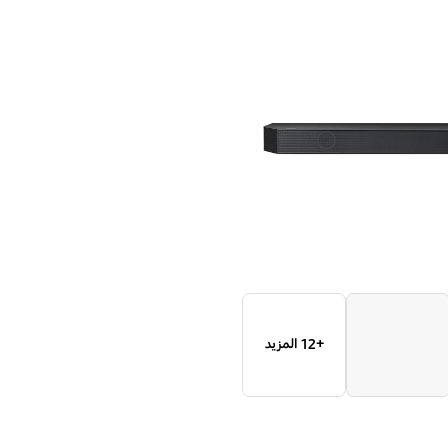
السلسلة
‎[2023]
Q‎
+12 المزيد