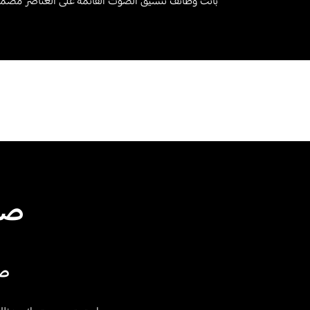
باتت وظائف تنسيق الصوت القائمة على العناصر مضمّنة لاسلكياً في ج
صوت
صو