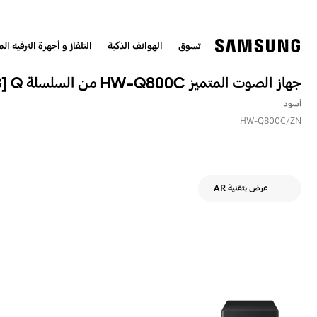
تسوق
الهواتف الذكية
التلفاز و أجهزة الترفيه الم
جهاز الصوت المتميز HW-Q800C من السلسلة ‎[2023] Q‎
أسود
HW-Q800C/ZN
عرض بتقنية AR