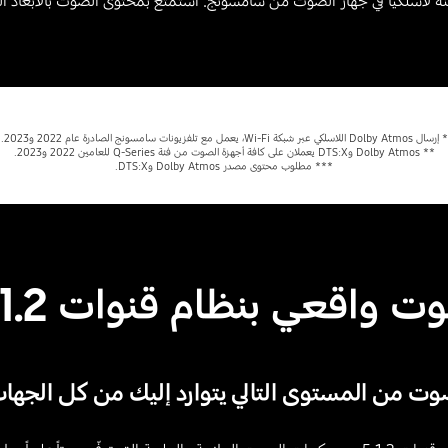
هاز الصوت من سامسونج. استمتع بمحتوى الصوت بالأبعاد الثلاثية مع Dolby Atmos من دون الحاجة 
* إرسال Dolby Atmos اللاسلكي عبر شبكة Wi-Fi، يعمل مع تلفزيونات سامسونج الصادرة عام 2022 و2023.
** Dolby Atmos وDTS:X يعملان على كافة أجهزة الصوت من فئة Q-Series للعامين 2022 و2023.
*** مطلوب محتوى مصدر Dolby Atmos وDTS:X.
 واقعي بنظام قنوات 5.1.2
ت من المستوى التالي يتوارد إليك من كل الجها