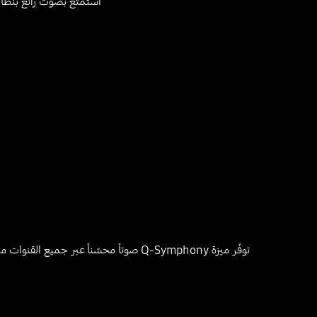
استمتع بصوت رائع بنظام قنوات 5.1.2، مع مكبرات الصوت الجانبية والعلوية التي توفّر صوتاً علو
توفّر ميزة Q-Symphony صوتاً محسّناً 