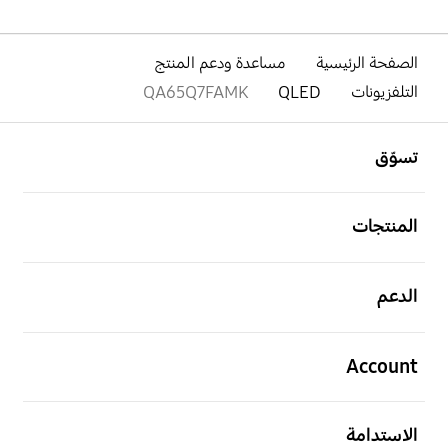
الصفحة الرئيسية
مساعدة ودعم المنتج
التلفزيونات
QLED
QA65Q7FAMK
افتح
Footer Navigation
تسوّق
افتح
المنتجات
افتح
الدعم
افتح
Account
افتح
الاستدامة