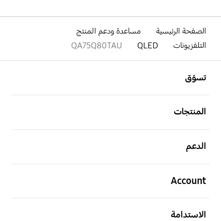
الصفحة الرئيسية
مساعدة ودعم المنتج
التلفزيونات
QLED
QA75Q80TAU
افتح
Footer Navigation
تسوّق
افتح
المنتجات
افتح
الدعم
افتح
Account
افتح
الاستدامة