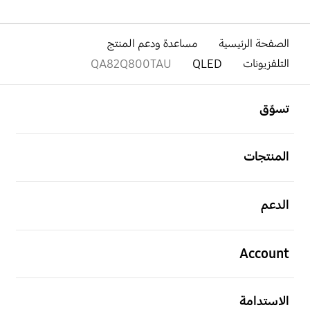
الصفحة الرئيسية
مساعدة ودعم المنتج
التلفزيونات
QLED
QA82Q800TAU
افتح
Footer Navigation
تسوّق
افتح
المنتجات
افتح
الدعم
افتح
Account
افتح
الاستدامة