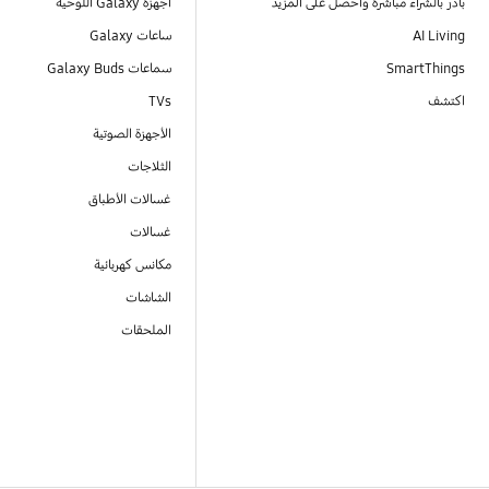
بادر بالشراء مباشرةً واحصل على المزيد
أجهزة Galaxy اللوحية
AI Living
ساعات Galaxy
SmartThings
سماعات Galaxy Buds
اكتشف
TVs
الأجهزة الصوتية
الثلاجات
غسالات الأطباق
غسالات
مكانس كهربائية
الشاشات
الملحقات