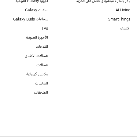
بادر بالشراء مباشرةً واحصل على المزيد
أجهزة Galaxy اللوحية
AI Living
ساعات Galaxy
SmartThings
سماعات Galaxy Buds
اكتشف
TVs
الأجهزة الصوتية
الثلاجات
غسالات الأطباق
غسالات
مكانس كهربائية
الشاشات
الملحقات