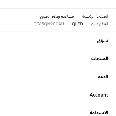
الصفحة الرئيسية
مساعدة ودعم المنتج
التلفزيونات
QLED
QE85QN90CAU
افتح
Footer Navigation
تسوّق
افتح
المنتجات
افتح
الدعم
افتح
Account
افتح
الاستدامة