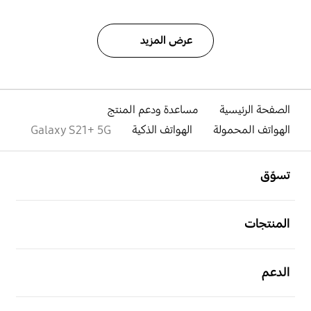
عرض المزيد
الصفحة الرئيسية
مساعدة ودعم المنتج
الهواتف المحمولة
الهواتف الذكية
Galaxy S21+ 5G
افتح
Footer Navigation
تسوّق
افتح
المنتجات
افتح
الدعم
افتح