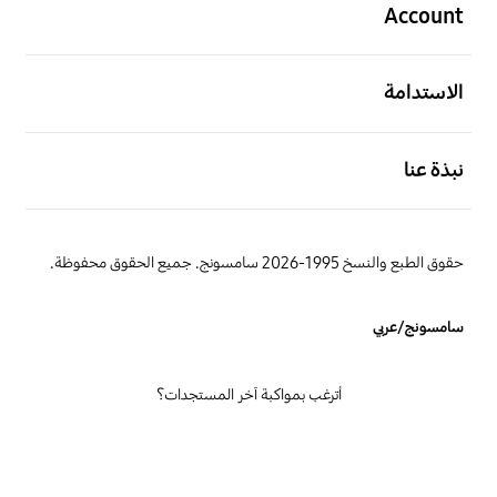
Account
افتح
الاستدامة
افتح
نبذة عنا
حقوق الطبع والنسخ 1995-2026 سامسونج. جميع الحقوق محفوظة.
سامسونج/عربي
أترغب بمواكبة آخر المستجدات؟