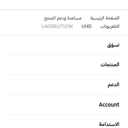
الصفحة الرئيسية
مساعدة ودعم المنتج
التلفزيونات
UHD
UA55RU7105K
افتح
Footer Navigation
تسوّق
افتح
المنتجات
افتح
الدعم
افتح
Account
افتح
الاستدامة