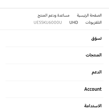
الصفحة الرئيسية
مساعدة ودعم المنتج
التلفزيونات
UHD
UE55KU6000U
افتح
Footer Navigation
تسوّق
افتح
المنتجات
افتح
الدعم
افتح
Account
افتح
الاستدامة