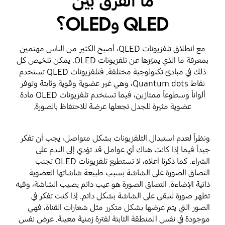
ما الفرق بين
QLED وOLED؟
مع انطلاق تلفزيونات QLED، أصبح الكثير من الناس مهتمين
بمعرفة ما الذي يميّزها عن تلفزيونات OLED. يمكن تلخيص كل
ذلك في مبادئ تكنولوجية مختلفة. فتلفزيونات QLED تستخدم
نقاط Quantum dots، وهي غير عضوية وقوية وثابتة وتوفر
ألواناً وسطوعاً ممتازين، فيما تستخدم تلفزيونات OLED مادة
عضوية مثيرة للجدل تجعلها عرضة للاحتفاظ بالصورة.
ونظراً لعدم استبدال التلفزيونات بشكل متواصل، يجب أن تفكر
جيداً فيما إذا كانت هناك أي عوامل قد تؤدي إلى الندم على
الشراء. كما ذكرنا أعلاه، لا تستطيع تلفزيونات OLED تجنب
التصاق الصورة على الشاشة بسبب طبيعة شاشاتها العضوية
ذاتية الإضاءة. التصاق الصورة هو عيب دائم يصيب الشاشة، وفيه
تظهر صورة لتبقى على الشاشة بشكل دائم. إذا كنت تفكر في
الصور التي يتم عرضها بشكل متكرر مثل شعارات القناة، فهي
موجودة في نفس المنطقة الثابتة لفترة زمنية معينة. عرض نفس