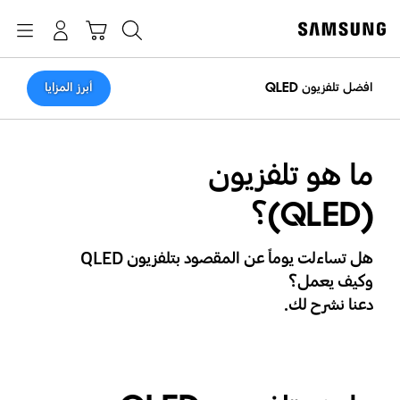
p
o
بحث
Navigation
سلة التسوق
تسجيل الدخول
t
افضل تلفزيون QLED
أبرز المزايا
ما هو تلفزيون
(QLED)؟
هل تساءلت يوماً عن المقصود بتلفزيون QLED
وكيف يعمل؟
دعنا نشرح لك.