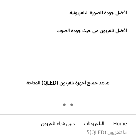
أفضل جودة للصورة التلفزيونية
أفضل تلفزيون من حيث جودة الصوت
اكتشف عالم الـ QLED
شاهد جميع أجهزة تلفزيون (QLED) المتاحة
اكتشف عالم الـ QLED
اكتشف تلفزيون The Frame بتكنولوجيا QLED.
Home
التلفزيونات
دليل شراء تلفزيون
ما تلفزيون (QLED)؟