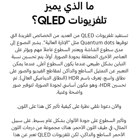
ما الذي يميز
تلفزيونات QLED؟
تستفيد تلفزيونات QLED من العديد من الخصائص الفريدة التي
توفرها Quantum dots مثل "الإنارة العالية". يشير النصوع إلى
مدى سطوع الشاشة ويعتبر السطوع عاملاً مهم ويؤثر على
العناصر الأخرى المتعلقة بجودة الصورة. أولاً، يتم تحسين نسبة
التباين بشكل طبيعي عندما يكون السطوع أعلى. عندما يمكن
التعبير عن التمثيل الساطع والداكن لمقاطع الفيديو والصور على
نطاق واسع، يُعرف باسم HDR (النطاق الديناميكي العالي). تم
تحسين HDR، وهو مكون أساسي لجودة الصورة، لتوفير صور
واضحة وغنية.
والآن دعونا نلقي نظرة على كيفية تأثير كل هذا على اللون.
وتأثير السطوع على جودة الألوان بشكل عام بسيط. على سبيل
المثال، في طيف اللون الأحمر، هناك مجموعة من درجات اللون
الأحمر الساطع والداكن، لكن تلفزيونات QLED تعبر عن هذا