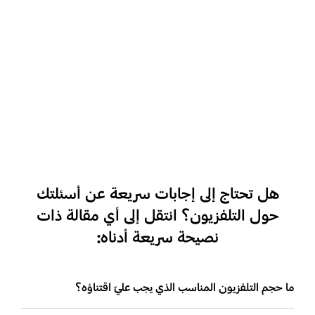
للغاية، والأسود مثير للإعجاب".
تلفزيون Q80R QLED بحجم 65 بوصة / يوليو 2019 / أستراليا /
Samsung.com
هل تحتاج إلى إجابات سريعة عن أسئلتك
حول التلفزيون؟ انتقل إلى أي مقالة ذات
نصيحة سريعة أدناه:
ما حجم التلفزيون المناسب الذي يجب عليّ اقتناؤه؟