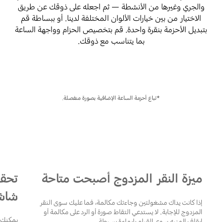
والجري وغيرها من الأنشطة — ثم اجعله على ذوقك عن طريق
الاختيار من بين خيارات الألوان المختلفة لدينا. أو ببساطة قم
بتبديل الأحزمة بنقرة واحدة. قم بتخصيص الحزام وواجهة الساعة
بما يتناسب مع ذوقك.
Playing video
*تباع أحزمة الساعة الإضافية بصورة منفصلة.
ميزة النقر المزدوج أصبحت متاحة
تحق
شاشة
إذا كانت يداك مشغولتين وجاءتك مكالمة، فما عليك سوى النقر
المزدوج للإجابة. لا يستدعي التقاط صورة أو الرد على مكالمة أو
يمكنك ا
إيقاف المنبه سوى القيام بإيماءة بسيطة.