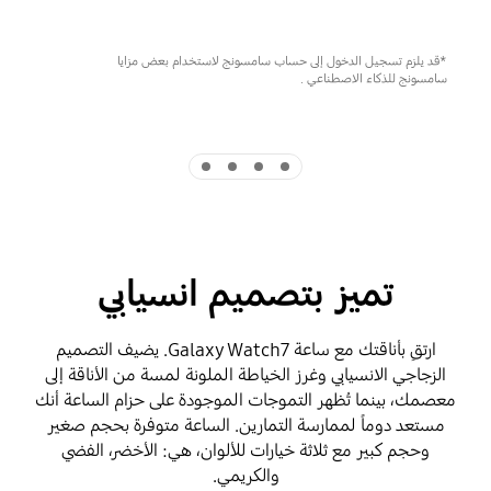
*قد يلزم تسجيل الدخول إلى حساب سامسونج لاستخدام بعض مزايا
سامسونج للذكاء الاصطناعي .
Indicator 4
Indicator 3
Indicator 2
Indicator 1
تميز بتصميم انسيابي
ارتقِ بأناقتك مع ساعة Galaxy Watch7. يضيف التصميم
الزجاجي الانسيابي وغرز الخياطة الملونة لمسة من الأناقة إلى
معصمك، بينما تُظهر التموجات الموجودة على حزام الساعة أنك
مستعد دوماً لممارسة التمارين. الساعة متوفرة بحجم صغير
وحجم كبير مع ثلاثة خيارات للألوان، هي: الأخضر، الفضي
والكريمي.