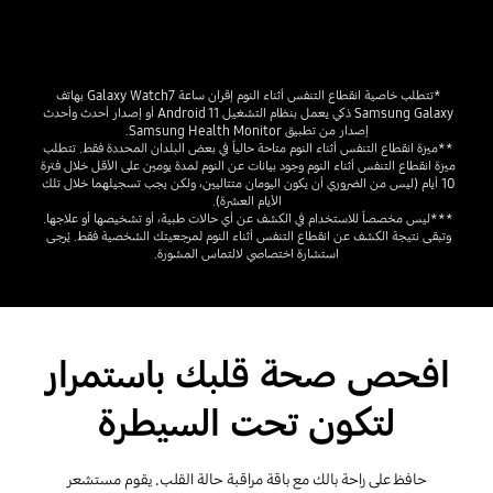
*تتطلب خاصية انقطاع التنفس أثناء النوم إقران ساعة Galaxy Watch7 بهاتف 
Samsung Galaxy ذكي يعمل بنظام التشغيل Android 11 أو إصدار أحدث وأحدث 
إصدار من تطبيق Samsung Health Monitor.
**ميزة انقطاع التنفس أثناء النوم متاحة حالياً في بعض البلدان المحددة فقط. تتطلب 
ميزة انقطاع التنفس أثناء النوم وجود بيانات عن النوم لمدة يومين على الأقل خلال فترة 
10 أيام (ليس من الضروري أن يكون اليومان متتاليين، ولكن يجب تسجيلهما خلال تلك 
الأيام العشرة).
***ليس مخصصاً للاستخدام في الكشف عن أي حالات طبية، أو تشخيصها أو علاجها. 
وتبقى نتيجة الكشف عن انقطاع التنفس أثناء النوم لمرجعيتك الشخصية فقط. يُرجى 
استشارة اختصاصي لالتماس المشورة.
افحص صحة قلبك باستمرار
لتكون تحت السيطرة
حافظ على راحة بالك مع باقة مراقبة حالة القلب. يقوم مستشعر