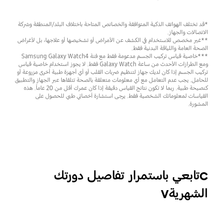
*قد تختلف الهواتف الذكية المتوافقة والخصائص المتاحة باختلاف البلد/المنطقة وشركة
الاتصالات والجهاز.
**غير مخصص للاستخدام في الكشف عن الأمراض أو تشخيصها أو علاجها، بل لأغراض
الصحة العامة واللياقة البدنية فقط.
***خاصية قياس تركيب الجسم مدعومة فقط مع فئة Samsung Galaxy Watch4
ومع الطرازات الأحدث من ساعة Galaxy Watch فقط. لا يجوز استخدام خاصية قياس
تركيب الجسم إذا كان لديك جهاز لتنظيم ضربات القلب أو أي أجهزة طبية أخرى مزروعة أو
للحامل. يجب عدم التعامل مع أي معلومات متعلقة بالصحة تتلقاها عبر الجهاز والتطبيق
كنصيحة طبية. ربما لا تكون نتائج القياس دقيقة إذا كان عمرك أقل من 20 عاماً. هذه
القياسات لمعلوماتك الشخصية فقط. يرجى استشارة أخصائي طبي للحصول على
المشورة.
cتابعي باستمرار تفاصيل دورتك
الشهريةv