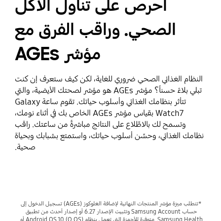
احرص على تناول الأكل
الصحي. وراقب الفرق مع
مؤشر AGEs
النظام الغذائي الصحي ضروري للغاية، لكن كيف ستعرف إن كنت
تبلي بلاءً حسناً؟ مؤشر AGEs هو مؤشر لصحتك الأيضية، والتي
تتأثر بنظامك الغذائي وأسلوب حياتك. تقوم ساعة Galaxy
Watch7 بقياس مؤشر AGEs الخاص بك في أثناء نومك،
وتسمح لك بالاطِّلاع على النتائج مباشرةً من ساعتك. راقب
نظامك الغذائي، وحسِّن أسلوب حياتك، واستمتع بشبابك وبحياة
صحية.
*تتطلب ميزة مؤشر المنتجات النهائية لإضافة الغلوكوز (AGEs) تسجيل الدخول إلى 
حساب Samsung Account وتثبيت الإصدار 6.27 أو إصدار أحدث من تطبيق 
Samsung Health. متوفرة للأجهزة التي تعمل بنظام Android OS 10 (Q OS) أو 