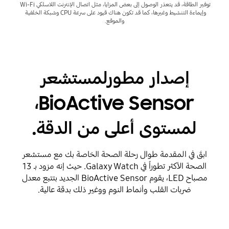
توفير الطاقة، قد يتعذر الوصول إلى بعض المزايا، مثل اتصال الإنترنت اللاسلكي Wi-Fi 
وإيماءة التنشيط وغيرها، كما قد تكون هناك قيود على سرعة CPU وشبكة الخلفية 
والموقع.
إصدار مطورلمستشعر
BioActive Sensor،
لمستوى أعلى من الدقة.
ابقَ في المقدمة طوال رحلة الصحة الخاصة بك مع مستشعر
الصحة الأكثر تطوراً في Galaxy Watch. حيث إنه مزود بـ 13
مصباح LED، يقوم BioActive Sensor الجديد بتتبع معدل
ضربات القلب وأنماط النوم ووغير ذلك بدقة عالية.
Playing video