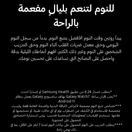
للنوم لتنعم بليالٍ مفعمة
بالراحة
يبدأ روتين وقت النوم الأفضل بتتبع النوم. بدءاً من سجل النوم
اليومي وحتى معدل ضربات القلب أثناء النوم وحتى التدريب
الشخصي على النوم وغير ذلك الكثير، افهم أنماطك الليلية بدقة
واحصل على النصائح التي تساعدك على تحسين نومك.
Playing video
*يتطلب إصدار 6.24 من تطبيق Samsung Health أو إصداراً أحدث.
**يجب إقران ساعة  Galaxy Watch7 بهاتف سامسونج Galaxy يعمل بنظام 
Android 11.
***خصائص تتبع النوم مصممة لأغراض اللياقة البدنية والصحة العامة فقط، وليست 
مخصصة للاستخدام في الكشف عن اضطراب نوم أو أي حالات طبية، أو تشخيصها أو 
علاجها. تستخدم القياسات لمعلوماتك الشخصية فحسب. يرجى استشارة اختصاصي 
للحصول على المشورة.
****يتطلب التدريب على النوم الحصول على بيانات النوم لمدة 7 أيام على الأقل، بما في 
ذلك يومي راحة.