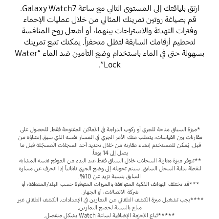
ارتقِ بلياقتك إلى المستوى التالي مع ساعة Galaxy Watch7.
قم بصياغة روتين تمرينك المثالي من خلال عمليات الإحماء
وفترات التهدئة والاستراحات بينهما، أو أشعل روح المنافسة
لتحطيم أرقامك السابقة لتظل متحفزاً. يمكنك تتبع تمرينك
بسهولة حتى في الماء باستخدام وضع التأمين ضد الماء “Water
Lock”.
*ميزة السباق متاحة للجري أو ركوب الدراجة في الأماكن المفتوحة فقط. للحصول على 
مقارنات بين القياسات، يتطلب منك الأمر الجري في المسار نفسه الذي سبق إنشاؤه من 
قبل. يُمكن للمستخدم إنشاء مقارنة من خلال تحديد أحد السجلات المُسجَّلة قبل ما 
يصل إلى 14 يوماً.
**تتوفر ميزة مقارنة السجلات خلال السباق فقط عند البدء من الموقع نفسه المشابه 
لنقطة بداية السجل السابق. سيتم تحويله إلى وضع الجري تلقائياً إذا انحرف عن مساره 
السابق بنسبة تزيد عن 10%.
***قد تختلف الهواتف الذكية المتوافقة والميزات المتوفرة حسب البلد/المنطقة، أو 
شركة الاتصالات، أو الجهاز.
****يجب تشغيل ميزة الكشف التلقائي عن التمارين في الإعدادات. الكشف التلقائي غير 
متاح بالنسبة لجميع التمارين.
*****تُباع الأحزمة الإضافية لساعة Watch بشكل منفصل.