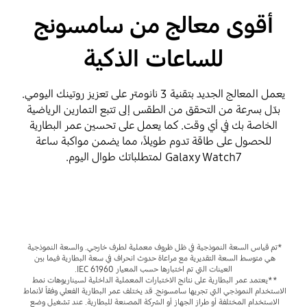
أقوى معالج من سامسونج
للساعات الذكية
يعمل المعالج الجديد بتقنية 3 نانومتر على تعزيز روتينك اليومي.
بدّل بسرعة من التحقق من الطقس إلى تتبع التمارين الرياضية
الخاصة بك في أي وقت. كما يعمل على تحسين عمر البطارية
للحصول على طاقة تدوم طويلاً، مما يضمن مواكبة ساعة
Galaxy Watch7 لمتطلباتك طوال اليوم.
*تم قياس السعة النموذجية في ظل ظروف معملية لطرف خارجي. والسعة النموذجية 
هي متوسط السعة التقديرية مع مراعاة حدوث انحراف في سعة البطارية فيما بين 
العينات التي تم اختبارها حسب المعيار IEC 61960.
**يعتمد عمر البطارية على نتائج الاختبارات المعملية الداخلية لسيناريوهات نمط 
الاستخدام النموذجي التي تجريها سامسونج. قد يختلف عمر البطارية الفعلي وفقاً لأنماط 
الاستخدام المختلفة أو طراز الجهاز أو الشركة المصنعة للبطارية. عند تشغيل وضع 