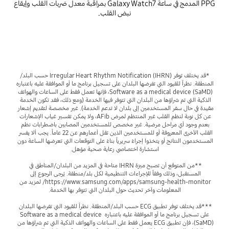
PPG المدمج في ساعة Galaxy Watch7 بمراقبة معدل ضربات القلب وإيقاع
نبض القلب.
*قد يختلف توفر Irregular Heart Rhythm Notification (IHRN) حسب البلد/
المنطقة. نظراً للقيود التي تفرضها البلدان على تسجيل برنامج ما أو الموافقة عليه باعتباره 
Software as a medical device (SaMD)، فإنها تعمل فقط على الساعات والهواتف 
الذكية التي تم شراؤها من البلدان التي تتوفر فيها الخدمة (ومع ذلك، فقد تكون الخدمة 
مقيدة في حال سفر المستخدمين إلى بلدان لا تدعم الخدمة). غير مخصصة لتقديم إشعار 
عن كل نوبة لنظم القلب غير المنتظم لمرض AFib، ولا يمكن تفسير غياب الإشعارات 
بعدم وجود أي مراحل مرضية. غير مخصص للمستخدمين المصابين باضطرابات نظم 
القلب الأخرى المعروفة أو للمستخدمين الذين تقل أعمارهم عن 22 عاماً. يجب ألا يفسر 
المستخدمون النتائج أو يتخذوا إجراءً سريرياً بناءً على التوقعات التي تعرضها الساعة دون 
**من المتوقع أن تصبح ميزة IHRN متاحة في المزيد من البلدان/المناطق في 
المستقبل، وذلك وفقاً للإجراءات التنظيمية لكل بلد/منطقة. يُرجى الرجوع إلى 
https://www.samsung.com/apps/samsung-health-monitor/ لمزيد من 
***قد يختلف توفر تطبيق ECG حسب البلد/المنطقة. نظراً للقيود التي تفرضها البلدان 
على تسجيل برنامج ما أو الموافقة عليه باعتباره Software as a medical device 
(SaMD)، فإن تطبيق ECG يعمل فقط على الساعات والهواتف الذكية التي تم شراؤها من 