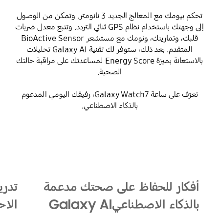
تحكم بيومك مع المعالج الجديد 3 نانومتر. وتمكن من الوصول
إلى وجهتك باستخدام نظام GPS ثنائي التردد. وتتبع معدل ضربات
قلبك، وتمارينك، ونومك مع مستشعر BioActive Sensor
المتقدم. بعد ذلك، ستوفر لك تقنية Galaxy AI تحليلات
بالاستعانة بميزة Energy Score لمساعدتك على مراقبة حالتك
الصحية.
تعرّف على ساعة Galaxy Watch7، رفيقك اليومي المدعوم
بالذكاء الاصطناعي.
Playing video
أفكار للحفاظ على صحتك مدعمة
تدر
بالذكاء الاصطناعيGalaxy AI
الاح