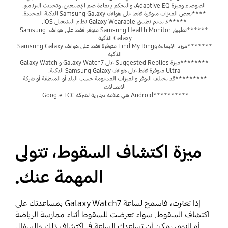
الضوضاء وميزة Adaptive EQ، والتحكم بإيماءة ضم الإصبعين، وتحديث البرنامج.
****بعض الميزات متوفرة فقط على هواتف Samsung Galaxy الذكية المحددة.
*****لا يدعم تطبيق Galaxy Wearable نظام التشغيل iOS.
******تطبيق Samsung Health Monitor متوفر فقط على هواتف Samsung 
Galaxy الذكية.
*******ميزتا الإيماءة وFind My Ring متوفرة فقط على هواتف Samsung Galaxy 
الذكية.
********ميزة Suggested Replies على Galaxy Watch7 وGalaxy Watch 
Ultra متوفرة فقط على هواتف Samsung Galaxy الذكية.
*********قد يختلف التوفر والميزات المدعومة حسب البلد أو المنطقة أو شركة 
الاتصالات.
**********Android هي علامة تجارية لشركة Google LCC..
ميزة اكتشاف السقوط، تتولى
المهمة عنك.
إذا تعثرت، فاسمح لساعة Galaxy Watch7 بمساعدتك على
اكتشاف السقوط. سواء تعرضت للسقوط أثناء ممارسة الرياضة
أو النوم، يمكن أن تساعدك الساعة في اكتشاف ذلك والسؤال