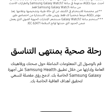
أحدث. ميزة AGEs مدعومة في ساعة Samsung Galaxy Watch7 والطرازات الأحدث 
من ساعة Samsung Galaxy Watch فقط.
**غير مخصصة للاستخدام في الكشف عن أي حالة طبية، وتشخيصها، وعلاجها. يُعدّ 
مؤشر AGEs مرجعاً شخصياً لك فقط. ويُرجى طلب الاستشارة من اختصاصي طبي.
***تستخدم ساعة Galaxy Watch7 مستشعر الإشارات الحيوية الضوئي الذي يعمل 
ضمن الحدود التي حددتها لوائح السلامة IEC 62471.
رحلة صحية بمنتهى التناسق
قم بالوصول إلى المعلومات الشاملة حول صحتك ورفاهيتك
العامة وإدارتها من خلال تطبيق Samsung Health على أجهزة
Samsung Galaxy الخاصة بك. ادمج رؤى مفصلة للسعي
لتحقيق أهداف العافية الخاصة بك.