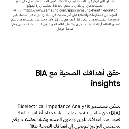
البلدان التي تتوفر فيها الخدمة (ومع ذلك، فقد تكون الخدمة مقيدة في حال سفر 
المستخدمين إلى بلدان لا تدعم الخدمة). يمكنك زيارة الموقع 
https://www.samsung.com/apps/samsung-health-monitor لمعرفة 
المزيد من المعلومات والاطِّلاع على آخر تحديث عن البلدان التي تدعم الخدمة. غير 
مخصصة للمستخدمين الذين تقل أعمارهم عن 22 عاماً. يجب على المستخدمين عدم 
تفسير النتائج أو اتخاذ إجراء سريري بناءً على نتائج الجهاز دون استشارة اختصاصي رعاية 
صحية مؤهل.
حقق أهدافك الصحية مع BIA
insights
يتمكن مستشعر Bioelectrical Impedance Analysis
(BIA) من قياس بنية جسمك — باستخدام أطراف أصابعك
فقط. حدد أهدافك للوزن ودهون الجسم وكتلة العضلات، وقم
بتخصيص البرامج للوصول إلى أهدافك الصحية بدقة.