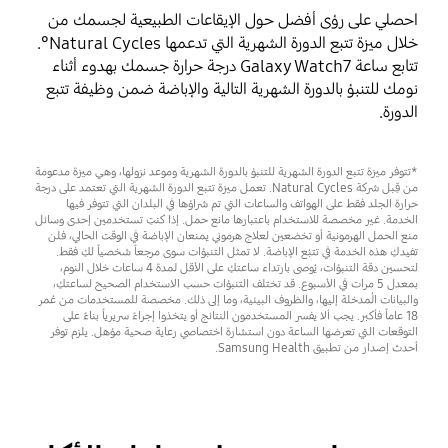
احصلي على رؤى أفضل حول الإيقاعات الطبيعية لجسمك من
خلال ميزة تتبع الدورة الشهرية التي تدعمها Natural Cycles°.
تتابع ساعة Galaxy Watch7 درجة حرارة جسمك بهدوء أثناء
نومك للتنبؤ بالدورة الشهرية التالية والإباضة ضمن وظيفة تتبع
الدورة.
*تتوفر ميزة تتبع الدورة الشهرية للتنبؤ بالدورة الشهرية وموعد نزولها، وهي ميزة مدعومة
من قِبل شركة Natural Cycles. تعمل ميزة تتبع الدورة الشهرية التي تعتمد على درجة
حرارة الجلد فقط على الهواتف والساعات التي تم شراؤها في البلدان التي تتوفر فيها
الخدمة. غير مخصصة للاستخدام باعتبارها مانع حمل. إذا كنتِ تستخدمين إحدى وسائل
منع الحمل الهرمونية أو تخضعين لعلاج هرموني يمنعان الإباضة في الوقت الحالي، فلن
تفيدكِ هذه الخدمة في تتبُع الإباضة. لا تمثل التنبؤات سوى مرجعاً شخصياً لكِ فقط.
لتحسين دقة التنبؤات، يُوصى بارتداء ساعتكِ على الأقل لمدة 4 ساعات خلال النوم،
بمعدل 5 مرات في الأسبوع. قد تختلف التنبؤات حسب الاستخدام الصحيح لساعتكِ،
والبيانات المُدخلة إليها، والظروف البيئية، وما إلى ذلك. مخصصة للمستخدمات من عُمر
18 عاماً فأكبر. يجب ألا يفسر المستخدمون النتائج أو يتخذوا إجراءً سريرياً بناءً على
التوقعات التي تعرضها الساعة دون استشارة اختصاصي رعاية صحية مؤهل. يلزم توفر
أحدث إصدار من تطبيق Samsung Health.