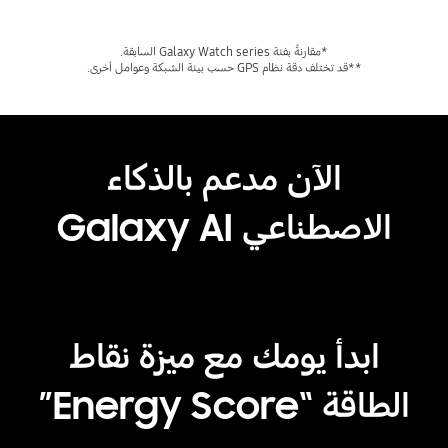
**قد تختلف دقة نظام GPS حسب بيئة الشبكة وعوامل أخرى.
الآن مدعم بالذكاء
الاصطناعي Galaxy AI
Playing video
ابدأ يومك مع ميزة نقاط
الطاقة “Energy Score”