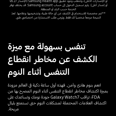
أو الإصدارات الأعلى)، وتتطلب وجود تطبيق Samsung Health app (الإصدار v6.27 
أو إصدار أعلى). يلزم تسجيل الدخول إلى حساب Samsung account. قد يختلف توفر 
الخدمة حسب البلد أو المنطقة.
**غير مخصصة للاستخدام في الكشف عن أي حالة طبية، وتشخيصها، وعلاجها. تُعدّ 
النتيجة مرجعاً شخصياً لك فقط. ويُرجى طلب الاستشارة من اختصاصي طبي.
تنفس بسهولة مع ميزة
الكشف عن مخاطر انقطاع
التنفس أثناء النوم
انعم بنوم هادئ وآمن. فهذه أول ساعة ذكية في العالم مزودة
بميزة اكتشاف مخاطر انقطاع التنفس أثناء النوم المصرح بها من
FDA، تراقب Galaxy Watch7 جودة نومك وتساعدك على
اكتشاف العلامات المحتملة لمشكلات النوم حتى تستمتع بليالٍ
مريحة.