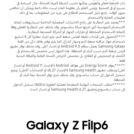
ذات الضغط العالي والغوص، ولكنها تناسب أنشطة المياه الضحلة، مثل السباحة في 
مسبح أو في المحيط. ويُرجى العلم بأن مقاومة الماء ليست حالة دائمة ويمكن أن تتناقص 
بمرور الوقت. راجع دليل المستخدم للاطلاع على مزيد من المعلومات، بما في ذلك 
تعليمات العناية والاستخدام. 

***يعتمد عمر البطارية على نتائج الاختبارات المعملية الداخلية لسيناريوهات أنماط 
الاستخدام النموذجية التي أجرتها شركة سامسونج. وقد يختلف عمر البطارية الفعلي وفقاً 
لأنماط الاستخدام المختلفة أو طرازات الجهاز أو الشركة المصنعة للبطارية. 

****للحصول على قراءات دقيقة لقياس ضغط الدم، يلزم إجراء معايرة كل 4 أسابيع 
باستخدام جهاز مراقبة ضغط الدم وسوار الذراع. كما يلزم توفير هاتف ذكي من الفئة 
Samsung Galaxy يعمل بنظام Android 9.0 أو إصدار أعلى. وقد يختلف توفر تطبيق 
قياس ضغط الدم حسب البلد أو المنطقة. هذا الجهاز ليس مُخصص للاستخدام في 
الكشف أو التشخيص أو العلاج، بل مخصص لأغراض الصحة العامة واللياقة البدنية 
فقط. 

*****يتوفر Energy Score على هواتف Android (الإصدار Android 11 أو إصدار 
أعلى) ويتطلب تطبيق Samsung Health (الإصدار v6.27 أو الإصدارات الأعلى). ويلزم 
تسجيل الدخول إلى حساب سامسونج. وقد يختلف مدى توفر الخدمة تبعاً للبلد أو 
المنطقة. 

******تتطلب المنتجات النهائية المتقدمة لعملية الغلوزة (AGEs) تسجيل الدخول 
إلى حساب سامسونج وتطبيق Samsung Health 6.27 أو إصدار أحدث. 
Galaxy Z Filp6