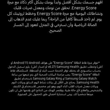
افهم جسمك بشكل أفضل وابدأ يومك بشكل أكثر ذكاءً مع ميزة
Energy Score. تحقق من نومك ومعدل ضربات قلبك
ونشاطاتك اليومية مع ميزة Energy Score وخطّط لروتينك كل
يوم. لم تأخذ قسطاً كافياً من الراحة؟ ربما عليك عدم الذهاب إلى
الصالة الرياضية وأن تسترخي في المنزل لتعود إلى المسار
الصحيح.
*تتوفر ميزة نقاط الطاقة “Energy Score” على هواتف Android (Android 11 أو 
أعلى) وتتطلب تطبيق Samsung Health (v6.27 أو إصدار أعلى). يلزم تسجيل الدخول 
بحساب سامسونج. قد يختلف توفر الخدمة حسب البلد أو المنطقة. لاستكشاف نقاط 
الطاقة “Energy Score”، يجب مزامنة البيانات الصحية التي يتم تتبعها من ساعة 
Samsung Galaxy Watch أو Samsung Galaxy Ring باستخدام تطبيق 
Samsung Health. يحتاج على الأقل إلى بيانات نشاط اليوم السابق وبيانات النوم 
وبيانات معدل ضربات القلب أثناء النوم، وهو غير مخصص للاستخدام في الكشف 
والتشخيص والعلاج لأي حالة طبية. ويقتصر الهدف من النتائج التي يقدمها على أن تكون 
مرجعاً شخصياً لك. يرجى استشارة أخصائي طبي للحصول على المشورة.