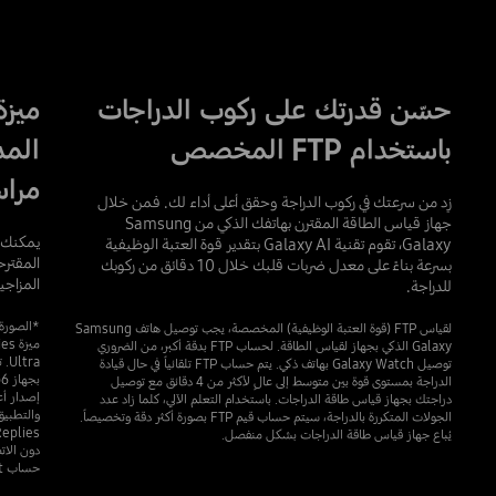
حسّن قدرتك على ركوب الدراجات
ميزة
باستخدام FTP المخصص
المد
مراس
زِد من سرعتك في ركوب الدراجة وحقق أعلى أداء لك. فمن خلال
جهاز قياس الطاقة المقترن بهاتفك الذكي من Samsung
يمكنك إ
Galaxy، تقوم تقنية Galaxy AI بتقدير قوة العتبة الوظيفية
المقترح
بسرعة بناءً على معدل ضربات قلبك خلال 10 دقائق من ركوبك
المزاجية
للدراجة.
لقياس FTP (قوة العتبة الوظيفية) المخصصة، يجب توصيل هاتف Samsung
Galaxy الذكي بجهاز لقياس الطاقة. لحساب FTP بدقة أكبر، من الضروري
توصيل Galaxy Watch بهاتف ذكي. يتم حساب FTP تلقائياً في حال قيادة
الدراجة بمستوى قوة بين متوسط ​​إلى عالٍ لأكثر من 4 دقائق مع توصيل
دراجتك بجهاز قياس طاقة الدراجات. باستخدام التعلم الآلي، كلما زاد عدد
الجولات المتكررة بالدراجة، سيتم حساب قيم FTP بصورة أكثر دقة وتخصيصاً.
يُباع جهاز قياس طاقة الدراجات بشكل منفصل.
دون الات
حساب Samsung Account.