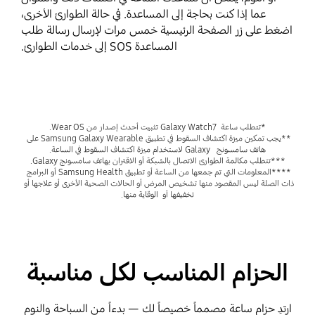
عما إذا كنت بحاجة إلى المساعدة. في حالة الطوارئ الأخرى،
اضغط على زر الصفحة الرئيسية خمس مرات لإرسال رسالة طلب
المساعدة SOS إلى خدمات الطوارئ.
*تتطلب ساعة  Galaxy Watch7 تثبيت أحدث إصدار من Wear OS.
**يجب تمكين ميزة اكتشاف السقوط في تطبيق Samsung Galaxy Wearable على 
هاتف سامسونج   Galaxy لاستخدام ميزة اكتشاف السقوط في الساعة.
***تتطلب مكالمة الطوارئ الاتصال بالشبكة أو الاقتران بهاتف سامسونج Galaxy.
****المعلومات التي تم جمعها من الساعة أو تطبيق Samsung Health أو البرامج 
ذات الصلة ليس المقصود منها تشخيص المرض أو الحالات الصحية الأخرى أو علاجها أو 
تخفيفها أو  الوقاية منها.
الحزام المناسب لكل مناسبة
ارتدِ حزام ساعة مصمماً خصيصاً لك — بدءاً من السباحة والنوم