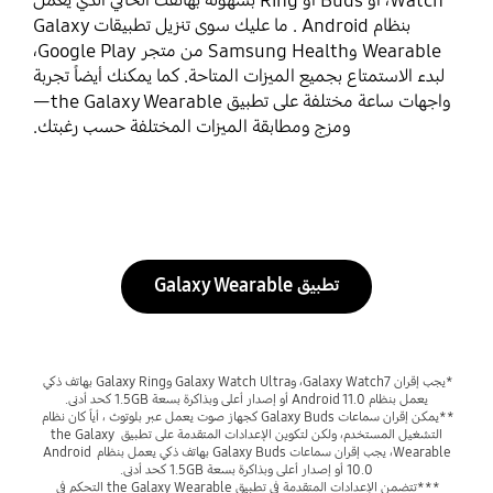
Watch، أو Buds أو Ring بسهولة بهاتفك الحالي الذي يعمل
بنظام Android . ما عليك سوى تنزيل تطبيقات Galaxy
Wearable وSamsung Health من متجر Google Play،
لبدء الاستمتاع بجميع الميزات المتاحة. كما يمكنك أيضاً تجربة
واجهات ساعة مختلفة على تطبيق the Galaxy Wearable—
ومزج ومطابقة الميزات المختلفة حسب رغبتك.
تطبيق Galaxy Wearable
*يجب إقران Galaxy Watch7، وGalaxy Watch Ultra وGalaxy Ring بهاتف ذكي 
يعمل بنظام Android 11.0 أو إصدار أعلى وبذاكرة بسعة 1.5GB كحد أدنى.
**يمكن إقران سماعات Galaxy Buds كجهاز صوت يعمل عبر بلوتوث ، أياً كان نظام 
التشغيل المستخدم، ولكن لتكوين الإعدادات المتقدمة على تطبيق the Galaxy 
Wearable، يجب إقران سماعات Galaxy Buds بهاتف ذكي يعمل بنظام Android 
10.0 أو إصدار أعلى وبذاكرة بسعة 1.5GB كحد أدنى.
***تتضمن الإعدادات المتقدمة في تطبيق the Galaxy Wearable التحكم في 