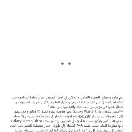
‎
‎
Indicator 2
Indicator 1
يتم طلاء منطقتي الغطاء الأمامي والخلفي في الإطار المعدني جزئيّاً بمادة التيتانيوم من 
الفئة 4، وتُستثنى من ذلك شاشة العرض والأزرار المادية. وتكون الأجزاء المتبقية من 
الإطار عبارة عن مزيج من البلاستيك والتيتانيوم من الفئة 2. 

**تتميز ساعة Galaxy Watch Ultra بأنها مقاومة للماء لمدة 10 دقائق وحتى عمق 
100 متر وفقاً للمعيار ISO22810، وتم إجراء الاختبار في مياه مالحة بنسبة 5% ومياه 
مخلوطة بالكلور بتركيز نسبته 4 أجزاء في المليون، وتتميز ساعة Galaxy Watch Ultra 
بأنها مقاومة للماء حسب تقييم IP68 استناداً إلى ظروف اختبار معملية للغمر تحت الماء 
العذب إلى عمق يصل إلى 1.5 متر لمدة 30 دقيقة. كما أنها لا تناسب الأنشطة المائية 