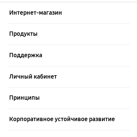
Открыто
Footer Navigation
Интернет-магазин
Открыто
Продукты
Открыто
Поддержка
Открыто
Личный кабинет
Открыто
Принципы
Открыто
Корпоративное устойчивое развитие