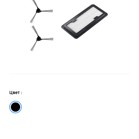
R
Цвет :
Black