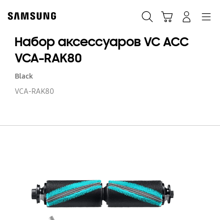
Skip
to
Поиск
Корзина
Navigation
Вход в систему
content
Набор аксессуаров VC ACC
VCA-RAK80
Black
VCA-RAK80
Н
а
V
A
V