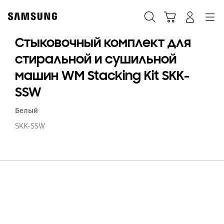
Skip
to
Поиск
Корзина
Navigation
Вход в систему
content
Стыковочный комплект для
стиральной и сушильной
машин WM Stacking Kit SKK-
SSW
Белый
SKK-SSW
С
к
д