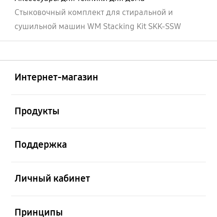
Стыковочный комплект для стиральной и
сушильной машин WM Stacking Kit SKK-SSW
Открыто
Footer Navigation
Интернет-магазин
Открыто
Продукты
Открыто
Поддержка
Открыто
Личный кабинет
Открыто
Принципы