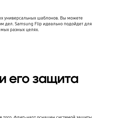
ых универсальных шаблонов. Вы можете
ом дел. Samsung Flip идеально подойдет для
амых разных целях.
и его защита
ме того, флип-чарт оснащен системой защиты