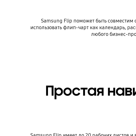
Samsung Flip поможет быть совместим
использовать флип-чарт как календарь, рас
любого бизнес-про
Простая нав
Samsung Flip имеет до 20 рабочих листов и