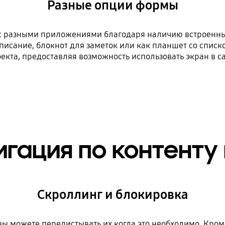
Разные опции формы
 с разными приложениями благодаря наличию встроенн
писание, блокнот для заметок или как планшет со списк
екта, предоставляя возможность использовать экран в с
игация по контенту 
Скроллинг и блокировка
 вы можете перелистывать их когда это необходимо. Кро