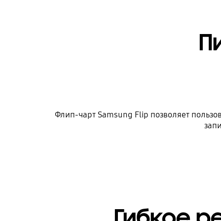
П
Флип-чарт Samsung Flip позволяет пользо
зап
Гибкое р