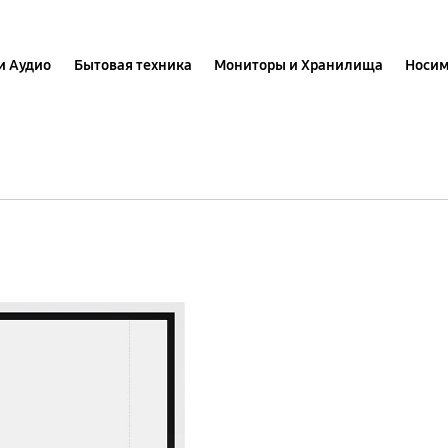
и Аудио
Бытовая техника
Мониторы и Хранилища
Носим
Samsung
Flip
WM65R