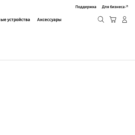
Поддержка
Для бизнеса
Поиск
Корзина
ые устройства
Аксессуары
Вход в систему/Регистрация
Поиск